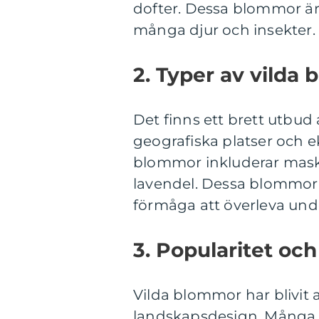
dofter. Dessa blommor är e
många djur och insekter.
2. Typer av vilda
Det finns ett brett utbu
geografiska platser och 
blommor inkluderar maskro
lavendel. Dessa blommor 
förmåga att överleva unde
3. Popularitet oc
Vilda blommor har blivit
landskapsdesign. Många m