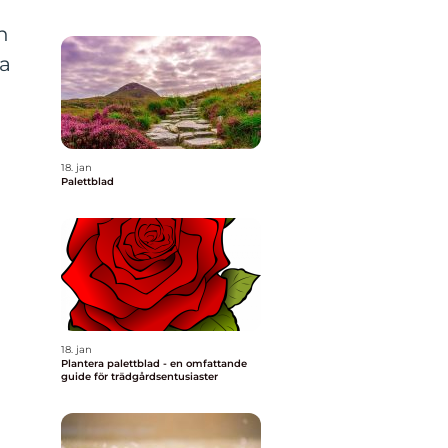
n
sa
h
18. jan
Palettblad
18. jan
Plantera palettblad - en omfattande
guide för trädgårdsentusiaster