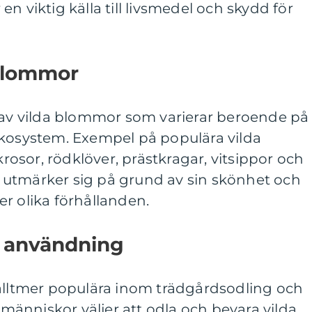
n viktig källa till livsmedel och skydd för
 blommor
d av vilda blommor som varierar beroende på
ekosystem. Exempel på populära vilda
sor, rödklöver, prästkragar, vitsippor och
utmärker sig på grund av sin skönhet och
r olika förhållanden.
h användning
 alltmer populära inom trädgårdsodling och
änniskor väljer att odla och bevara vilda