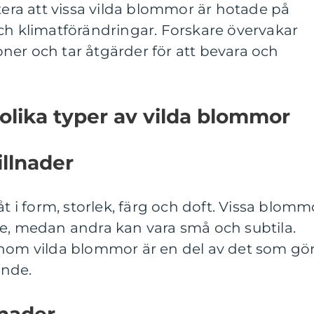
otera att vissa vilda blommor är hotade på
ch klimatförändringar. Forskare övervakar
ner och tar åtgärder för att bevara och
 olika typer av vilda blommor
illnader
åt i form, storlek, färg och doft. Vissa blomm
de, medan andra kan vara små och subtila.
inom vilda blommor är en del av det som gö
ande.
lnader