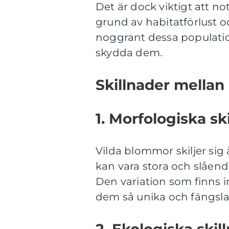
Det är dock viktigt att n
grund av habitatförlust o
noggrant dessa populatio
skydda dem.
Skillnader mellan
1. Morfologiska sk
Vilda blommor skiljer sig 
kan vara stora och slåen
Den variation som finns 
dem så unika och fängsl
2. Ekologiska skil