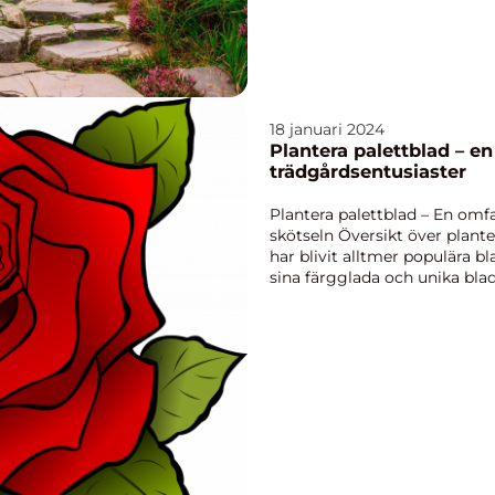
18 januari 2024
Plantera palettblad – e
trädgårdsentusiaster
Plantera palettblad – En om
skötseln Översikt över plante
har blivit alltmer populära b
sina färgglada och unika blad