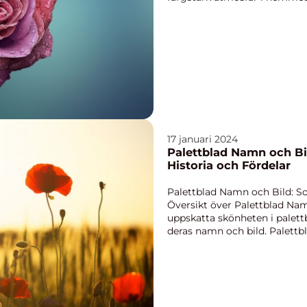
att vara medveten om vilk...
17 januari 2024
Palettblad Namn och Bild
Historia och Fördelar
Palettblad Namn och Bild: So
Översikt över Palettblad Nam
uppskatta skönheten i palettbl
deras namn och bild. Palettb
är en fam...