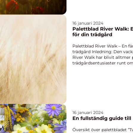
16 januari 2024
Palettblad River Walk: 
för din trädgård
Palettblad River Walk – En fä
trädgård Inledning: Den vack
River Walk har blivit alltmer
trädgårdsentusiaster runt om
och fascinerande mönst...
16 januari 2024
En fullständig guide till
Översikt över palettbladet ”T