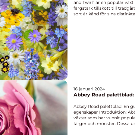
and Twirl” är en populär väx
färgstark tillskott till träd
sort är känd för sina distinkt
16 januari 2024
Abbey Road palettblad: 
Abbey Road palettblad: En gui
egenskaper Introduktion: Ab
växter som har vunnit popular
färger och mönster. Dessa uni
t...