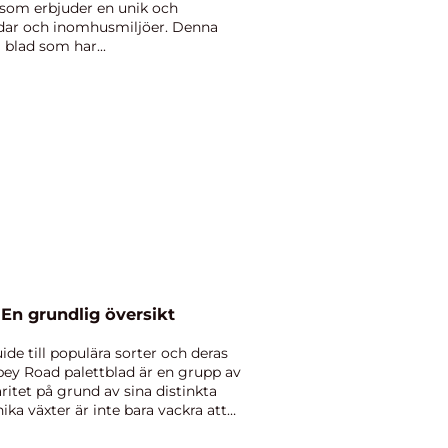
t som erbjuder en unik och
gårdar och inomhusmiljöer. Denna
a blad som har...
En grundlig översikt
de till populära sorter och deras
bey Road palettblad är en grupp av
itet på grund av sina distinkta
ka växter är inte bara vackra att