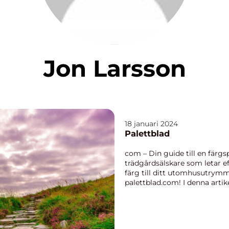
Jon Larsson
18 januari 2024
Palettblad
com – Din guide till en färg
trädgårdsälskare som letar e
färg till ditt utomhusutrym
palettblad.com! I denna arti
översi...