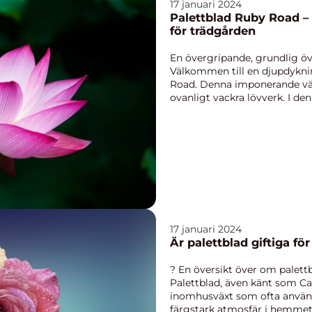
17 januari 2024
Palettblad Ruby Road –
för trädgården
En övergripande, grundlig öve
Välkommen till en djupdyknin
Road. Denna imponerande växt
ovanligt vackra lövverk. I den
17 januari 2024
Är palettblad giftiga för
? En översikt över om palettbl
Palettblad, även känt som Ca
inomhusväxt som ofta använd
färgstark atmosfär i hemmet.