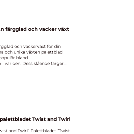
En färgglad och vacker växt
rgglad och vackerväxt för din
ra och unika växten palettblad
 populär bland
 i världen. Dess slående färger
 palettbladet Twist and Twirl
wist and Twirl” Palettbladet ”Twist