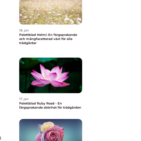
18. jan
l
Palettblad Helmi: En färgsprakande
och mångfacetterad växt för alla
trädgårdar
17. jan
Palettblad Ruby Road - En
färgsprakande skönhet för trädgården
n