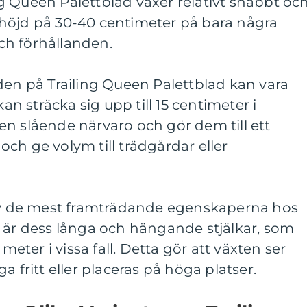
ling Queen Palettblad växer relativt snabbt oc
höjd på 30-40 centimeter på bara några
ch förhållanden.
den på Trailing Queen Palettblad kan vara
 sträcka sig upp till 15 centimeter i
n slående närvaro och gör dem till ett
t och ge volym till trädgårdar eller
 av de mest framträdande egenskaperna hos
d är dess långa och hängande stjälkar, som
 meter i vissa fall. Detta gör att växten ser
a fritt eller placeras på höga platser.