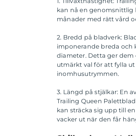
1. Tillväxthastighet: Trai
kan nå en genomsnittlig 
månader med rätt vård o
2. Bredd på bladverk: Bla
imponerande breda och kan
diameter. Detta ger dem e
utmärkt val för att fylla u
inomhusutrymmen.
3. Längd på stjälkar: En
Trailing Queen Palettbla
kan sträcka sig upp till en
vacker ut när den får häng