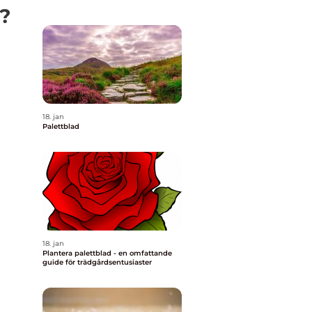
r?
18. jan
Palettblad
18. jan
Plantera palettblad - en omfattande
guide för trädgårdsentusiaster