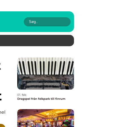
t
01. feb
Dragspel från folkpark till finrum
nel