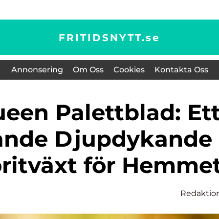
FRITIDSNYTT.
se
Annonsering
Om Oss
Cookies
Kontakta Oss
ande Djupdykande
oritväxt för Hemme
Redaktio