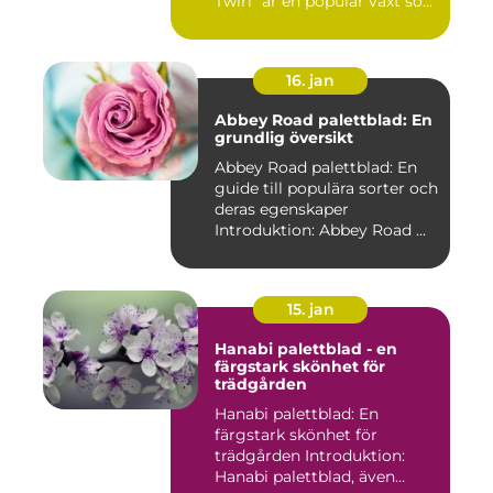
Twirl" är en populär växt som
e...
16. jan
Abbey Road palettblad: En
grundlig översikt
Abbey Road palettblad: En
guide till populära sorter och
deras egenskaper
Introduktion: Abbey Road ...
15. jan
Hanabi palettblad - en
färgstark skönhet för
trädgården
Hanabi palettblad: En
färgstark skönhet för
trädgården Introduktion:
Hanabi palettblad, även