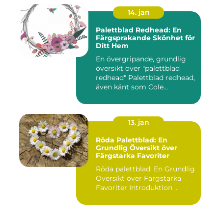
14. jan
Palettblad Redhead: En
Färgsprakande Skönhet för
Ditt Hem
En övergripande, grundlig
översikt över "palettblad
redhead" Palettblad redhead,
även känt som Cole...
13. jan
Röda Palettblad: En
Grundlig Översikt över
Färgstarka Favoriter
Röda palettblad: En Grundlig
Översikt över Färgstarka
Favoriter Introduktion ...