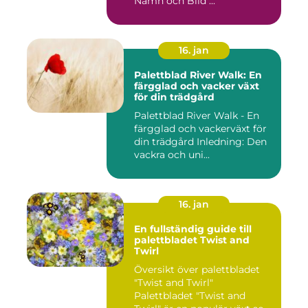
Namn och Bild ...
16. jan
Palettblad River Walk: En
färgglad och vacker växt
för din trädgård
Palettblad River Walk - En
färgglad och vackerväxt för
din trädgård Inledning: Den
vackra och uni...
16. jan
En fullständig guide till
palettbladet Twist and
Twirl
Översikt över palettbladet
"Twist and Twirl"
Palettbladet "Twist and