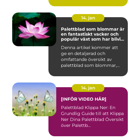
14. jan
Palettblad som blommar är
en fantastiskt vacker och
populär växt som har blivit
allt mer eftertraktad av
Denna artikel kommer att
trädgårdsentusiaster runt
ge en detaljerad och
om i världen
omfattande översikt av
palettblad som blommar,
inklusi...
14. jan
[INFÖR VIDEO HÄR]
Palettblad Klippa Ner: En
Grundlig Guide till att Klippa
Ner Dina Palettblad Översikt
över Palettb...