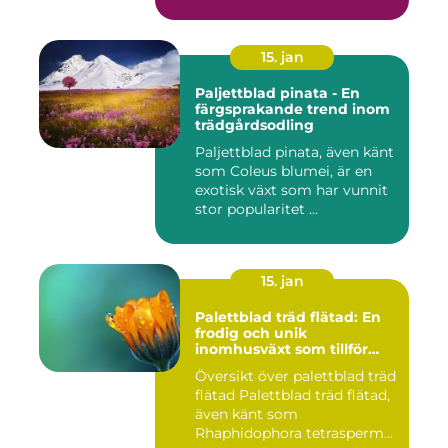
kända ...
15. jan
Paljettblad pinata - En
färgsprakande trend inom
trädgårdsodling
Paljettblad pinata, även känt
som Coleus blumei, är en
exotisk växt som har vunnit
stor popularitet ...
15. jan
Palettblad träd flätad: En
frodig och unik
inomhusväxt som tillför
färg till ditt hem
Översikt över palettblad träd
flätad Palettblad träd flätad,
även känt som
Rhaphidophora tetrasperm...