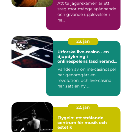
Att ta jägarexamen är ett
steg mot många spännande
och givande upplevelser i
na...
23. jan
Utforska live-casino - en
djupdykning i
onlinespelens fascinerande
värld
Världen av online-casinospel
har genomgått en
revolution, och live-casino
har satt en ny ...
22. jan
Flygeln: ett strålande
centrum för musik och
estetik