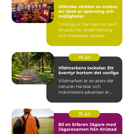
Utforska världen av casino:
en värld av spänning och
möjligheter
I många år har casinon varit
en plats för underhållning
och chansspel, lockan...
01. jul
Vildmarkens lockelse: Ett
äventyr bortom det vanliga
Vildmarken är en plats där
naturen härskar och
människans påverkan är...
31. jul
Bli en Erfaren Jägare med
Jägarexamen från Knistad