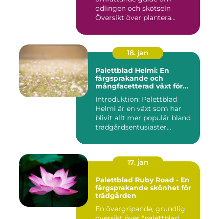
odlingen och skötseln
Översikt över plantera
palettbl...
18. jan
Palettblad Helmi: En
färgsprakande och
mångfacetterad växt för
alla trädgårdar
Introduktion: Palettblad
Helmi är en växt som har
blivit allt mer populär bland
trädgårdsentusiaster...
17. jan
Palettblad Ruby Road - En
färgsprakande skönhet för
trädgården
En övergripande, grundlig
översikt över "palettblad