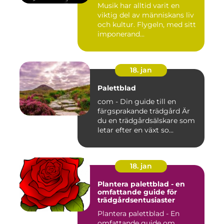
Musik har alltid varit en
viktig del av människans liv
och kultur. Flygeln, med sitt
imponerand...
18. jan
Palettblad
com - Din guide till en
färgsprakande trädgård Är
du en trädgårdsälskare som
letar efter en växt so...
18. jan
Plantera palettblad - en
omfattande guide för
trädgårdsentusiaster
Plantera palettblad - En
omfattande guide om