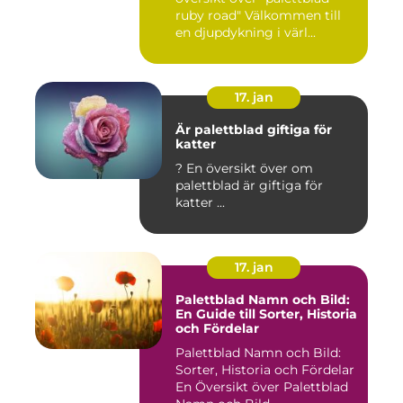
ruby road" Välkommen till
en djupdykning i värl...
17. jan
Är palettblad giftiga för
katter
? En översikt över om
palettblad är giftiga för
katter ...
17. jan
Palettblad Namn och Bild:
En Guide till Sorter, Historia
och Fördelar
Palettblad Namn och Bild:
Sorter, Historia och Fördelar
En Översikt över Palettblad