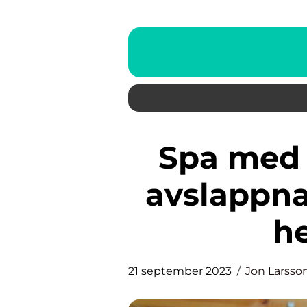
Spa med barn: En lyxig och
avslappna
he
21 september 2023
Jon Larsso