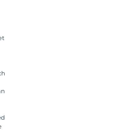
et
ch
an
ed
e