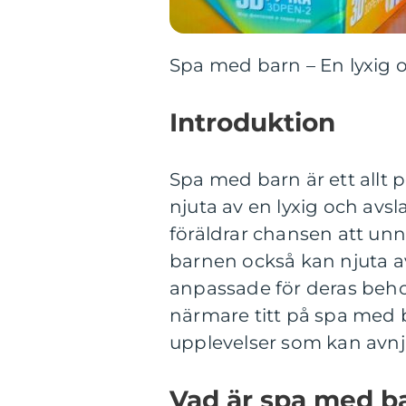
Spa med barn – En lyxig 
Introduktion
Spa med barn är ett allt p
njuta av en lyxig och av
föräldrar chansen att un
barnen också kan njuta av
anpassade för deras behov
närmare titt på spa med b
upplevelser som kan avnju
Vad är spa med b