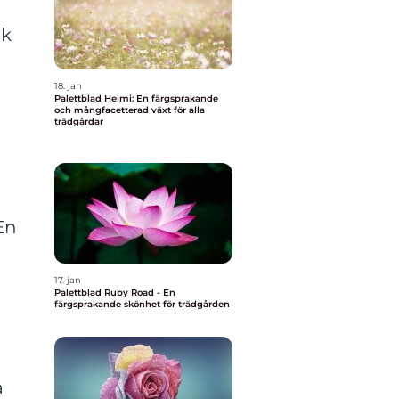
ek
18. jan
Palettblad Helmi: En färgsprakande
och mångfacetterad växt för alla
trädgårdar
En
17. jan
Palettblad Ruby Road - En
färgsprakande skönhet för trädgården
a