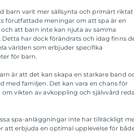
d barn varit mer sällsynta och primärt riktat
ts förutfattade meningar om att spa är en
a och att barn inte kan njuta av samma
 Detta har dock förändrats och idag finns d
la världen som erbjuder specifika
ter för barn.
rn är att det kan skapa en starkare band o
stid med familjen. Det kan vara en chans för
arn om vikten av avkoppling och självvård red
issa spa-anläggningar inte har tillräckligt m
r att erbjuda en optimal upplevelse för båd