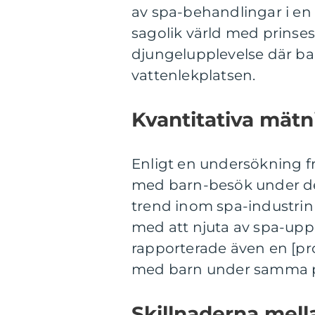
av spa-behandlingar i en s
sagolik värld med prinses
djungelupplevelse där ba
vattenlekplatsen.
Kvantitativa mät
Enligt en undersökning f
med barn-besök under det
trend inom spa-industrin 
med att njuta av spa-upp
rapporterade även en [pr
med barn under samma p
Skillnaderna mell