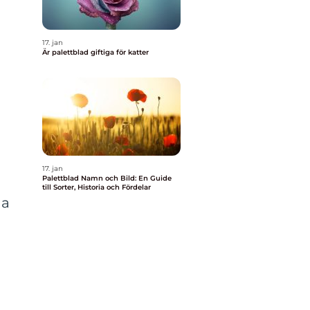
17. jan
Är palettblad giftiga för katter
a
17. jan
Palettblad Namn och Bild: En Guide
till Sorter, Historia och Fördelar
na