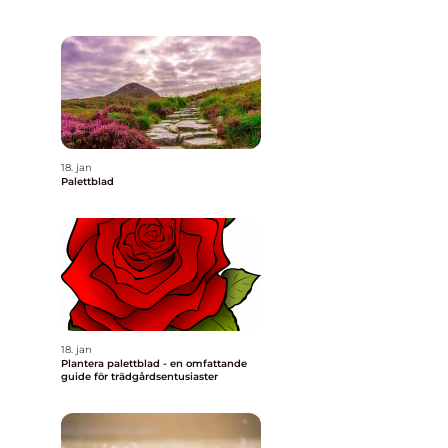
18. jan
Palettblad
18. jan
Plantera palettblad - en omfattande
guide för trädgårdsentusiaster