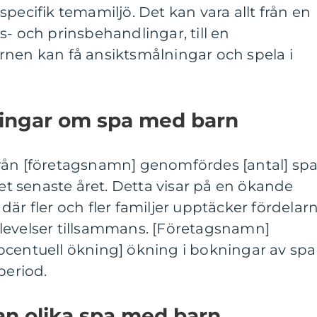
pecifik temamiljö. Det kan vara allt från en
s- och prinsbehandlingar, till en
rnen kan få ansiktsmålningar och spela i
ningar om spa med barn
rån [företagsnamn] genomfördes [antal] sp
 senaste året. Detta visar på en ökande
där fler och fler familjer upptäcker fördelar
levelser tillsammans. [Företagsnamn]
ocentuell ökning] ökning i bokningar av spa
eriod.
an olika spa med barn