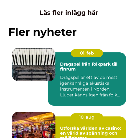
Läs fler inlägg här
Fler nyheter
01. feb
Dragspel från folkpark till
finrum
Dragspel är ett av de mest
igenkännliga akustiska
instrumenten i Norden.
Ljudet känns igen från folk...
10. aug
Utforska världen av casino:
en värld av spänning och
möjligheter