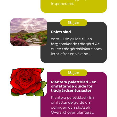
imponerand...
18. jan
Palettblad
com - Din guide till en
färgsprakande trädgård Är
du en trädgårdsälskare som
letar efter en växt so...
18. jan
Plantera palettblad - en
omfattande guide för
trädgårdsentusiaster
Plantera palettblad - En
omfattande guide om
odlingen och skötseln
Översikt över plantera