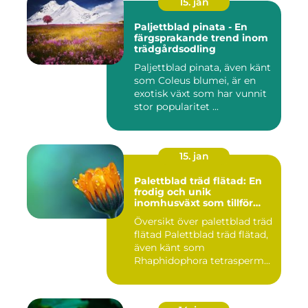
15. jan
Paljettblad pinata - En
färgsprakande trend inom
trädgårdsodling
Paljettblad pinata, även känt
som Coleus blumei, är en
exotisk växt som har vunnit
stor popularitet ...
15. jan
Palettblad träd flätad: En
frodig och unik
inomhusväxt som tillför
färg till ditt hem
Översikt över palettblad träd
flätad Palettblad träd flätad,
även känt som
Rhaphidophora tetrasperm...