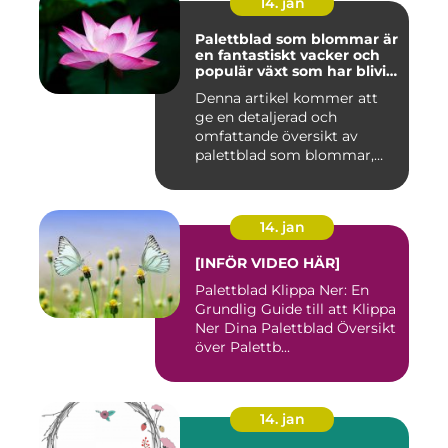
14. jan
Palettblad som blommar är
en fantastiskt vacker och
populär växt som har blivit
allt mer eftertraktad av
Denna artikel kommer att
trädgårdsentusiaster runt
ge en detaljerad och
om i världen
omfattande översikt av
palettblad som blommar,
inklusi...
14. jan
[INFÖR VIDEO HÄR]
Palettblad Klippa Ner: En
Grundlig Guide till att Klippa
Ner Dina Palettblad Översikt
över Palettb...
14. jan