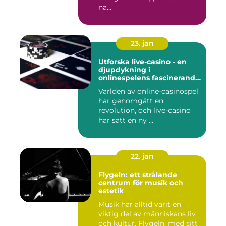
na...
23. jan
Utforska live-casino - en
djupdykning i
onlinespelens fascinerande
värld
Världen av online-casinospel
har genomgått en
revolution, och live-casino
har satt en ny ...
22. jan
Flygeln: ett strålande
centrum för musik och
estetik
Musik har alltid varit en
viktig del av människans liv
och kultur. Flygeln, med sitt