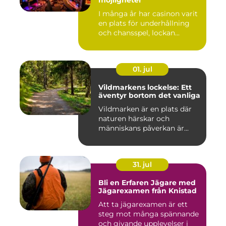
I många år har casinon varit
en plats för underhållning
och chansspel, lockan...
01. jul
Vildmarkens lockelse: Ett
äventyr bortom det vanliga
Vildmarken är en plats där
naturen härskar och
människans påverkan är...
31. jul
Bli en Erfaren Jägare med
Jägarexamen från Knistad
Att ta jägarexamen är ett
steg mot många spännande
och givande upplevelser i