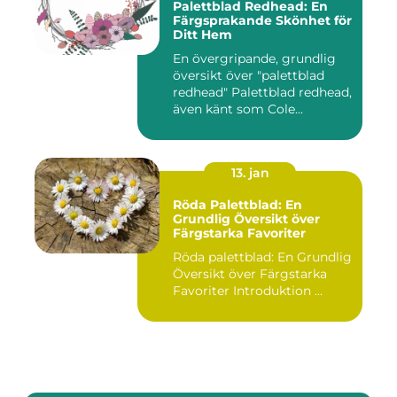
Palettblad Redhead: En
Färgsprakande Skönhet för
Ditt Hem
En övergripande, grundlig
översikt över "palettblad
redhead" Palettblad redhead,
även känt som Cole...
13. jan
Röda Palettblad: En
Grundlig Översikt över
Färgstarka Favoriter
Röda palettblad: En Grundlig
Översikt över Färgstarka
Favoriter Introduktion ...