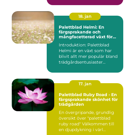
palettbl...
18. jan
Palettblad Helmi: En
färgsprakande och
mångfacetterad växt för
alla trädgårdar
Introduktion: Palettblad
Helmi är en växt som har
blivit allt mer populär bland
trädgårdsentusiaster...
17. jan
Palettblad Ruby Road - En
färgsprakande skönhet för
trädgården
En övergripande, grundlig
översikt över "palettblad
ruby road" Välkommen till
en djupdykning i värl...