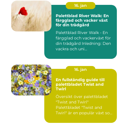
16. jan
Palettblad River Walk: En
färgglad och vacker växt
för din trädgård
Palettblad River Walk - En
färgglad och vackerväxt för
din trädgård Inledning: Den
vackra och uni...
16. jan
En fullständig guide till
palettbladet Twist and
Twirl
Översikt över palettbladet
"Twist and Twirl"
Palettbladet "Twist and
Twirl" är en populär växt som
e...