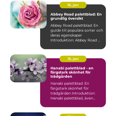
16. jan
Abbey Road palettblad: En
grundlig översikt
Abbey Road palettblad: En
guide till populära sorter och
deras egenskaper
Introduktion: Abbey Road ...
15. jan
Hanabi palettblad - en
färgstark skönhet för
trädgården
Hanabi palettblad: En
färgstark skönhet för
trädgården Introduktion:
Hanabi palettblad, även
kända ...