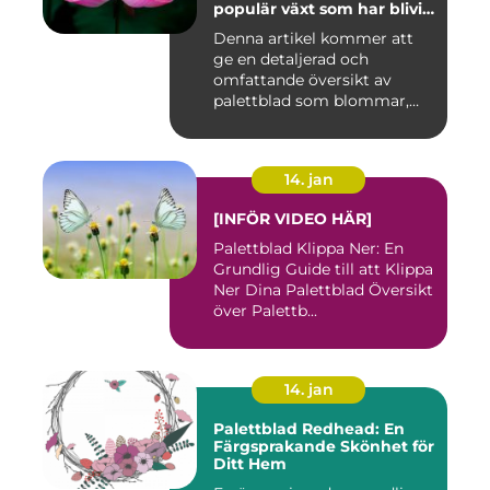
populär växt som har blivit
allt mer eftertraktad av
Denna artikel kommer att
trädgårdsentusiaster runt
ge en detaljerad och
om i världen
omfattande översikt av
palettblad som blommar,
inklusi...
14. jan
[INFÖR VIDEO HÄR]
Palettblad Klippa Ner: En
Grundlig Guide till att Klippa
Ner Dina Palettblad Översikt
över Palettb...
14. jan
Palettblad Redhead: En
Färgsprakande Skönhet för
Ditt Hem