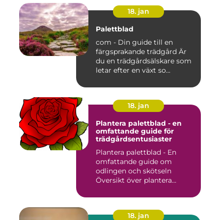
18. jan
Palettblad
com - Din guide till en
färgsprakande trädgård Är
du en trädgårdsälskare som
letar efter en växt so...
18. jan
Plantera palettblad - en
omfattande guide för
trädgårdsentusiaster
Plantera palettblad - En
omfattande guide om
odlingen och skötseln
Översikt över plantera
palettbl...
18. jan