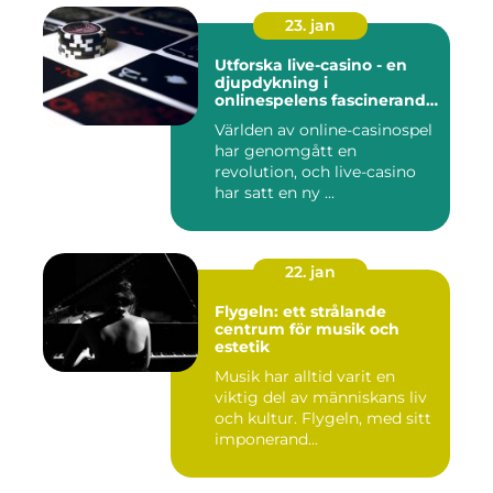
23. jan
Utforska live-casino - en
djupdykning i
onlinespelens fascinerande
värld
Världen av online-casinospel
har genomgått en
revolution, och live-casino
har satt en ny ...
22. jan
Flygeln: ett strålande
centrum för musik och
estetik
Musik har alltid varit en
viktig del av människans liv
och kultur. Flygeln, med sitt
imponerand...