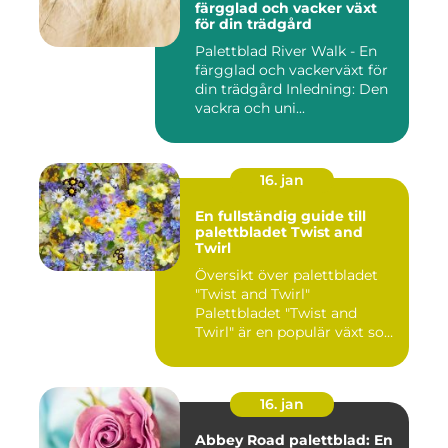
färgglad och vacker växt
för din trädgård
Palettblad River Walk - En
färgglad och vackerväxt för
din trädgård Inledning: Den
vackra och uni...
16. jan
En fullständig guide till
palettbladet Twist and
Twirl
Översikt över palettbladet
"Twist and Twirl"
Palettbladet "Twist and
Twirl" är en populär växt som
e...
16. jan
Abbey Road palettblad: En