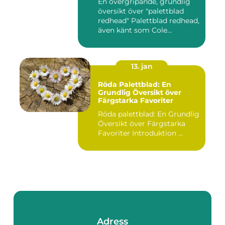
En övergripande, grundlig
översikt över "palettblad
redhead" Palettblad redhead,
även känt som Cole...
13. jan
Röda Palettblad: En
Grundlig Översikt över
Färgstarka Favoriter
Röda palettblad: En Grundlig
Översikt över Färgstarka
Favoriter Introduktion ...
Adress