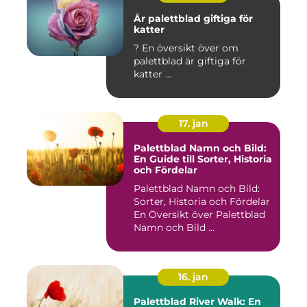
Är palettblad giftiga för
katter
? En översikt över om
palettblad är giftiga för
katter ...
17. jan
Palettblad Namn och Bild:
En Guide till Sorter, Historia
och Fördelar
Palettblad Namn och Bild:
Sorter, Historia och Fördelar
En Översikt över Palettblad
Namn och Bild ...
16. jan
Palettblad River Walk: En