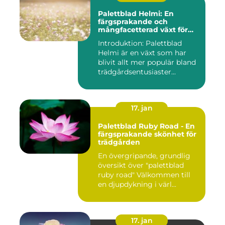
Palettblad Helmi: En
färgsprakande och
mångfacetterad växt för
alla trädgårdar
Introduktion: Palettblad
Helmi är en växt som har
blivit allt mer populär bland
trädgårdsentusiaster...
17. jan
Palettblad Ruby Road - En
färgsprakande skönhet för
trädgården
En övergripande, grundlig
översikt över "palettblad
ruby road" Välkommen till
en djupdykning i värl...
17. jan