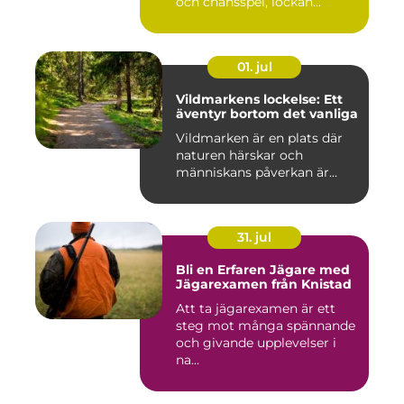
och chansspel, lockan...
01. jul
Vildmarkens lockelse: Ett
äventyr bortom det vanliga
Vildmarken är en plats där
naturen härskar och
människans påverkan är...
31. jul
Bli en Erfaren Jägare med
Jägarexamen från Knistad
Att ta jägarexamen är ett
steg mot många spännande
och givande upplevelser i
na...