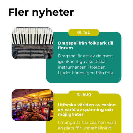
Fler nyheter
01. feb
Dragspel från folkpark till
finrum
Dragspel är ett av de mest
igenkännliga akustiska
instrumenten i Norden.
Ljudet känns igen från folk...
10. aug
Utforska världen av casino:
en värld av spänning och
möjligheter
I många år har casinon varit
en plats för underhållning