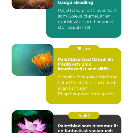
trädgårdsodling
Paljettblad pinata, även känt
som Coleus blumei, är en
exotisk växt som har vunnit
stor popularitet ...
15. jan
Palettblad träd flätad: En
frodig och unik
inomhusväxt som tillför
färg till ditt hem
Översikt över palettblad träd
flätad Palettblad träd flätad,
även känt som
Rhaphidophora tetrasperm...
14. jan
Palettblad som blommar är
en fantastiskt vacker och