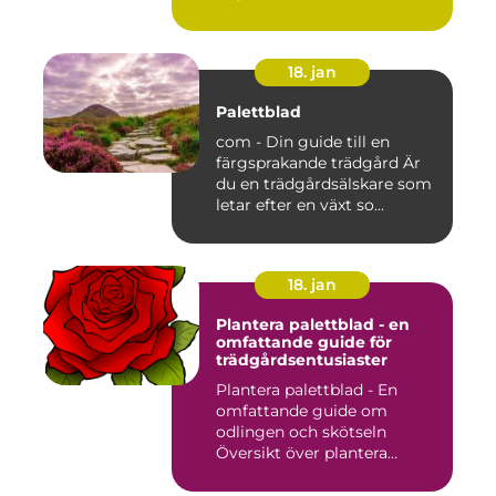
18. jan
Palettblad
com - Din guide till en
färgsprakande trädgård Är
du en trädgårdsälskare som
letar efter en växt so...
18. jan
Plantera palettblad - en
omfattande guide för
trädgårdsentusiaster
Plantera palettblad - En
omfattande guide om
odlingen och skötseln
Översikt över plantera
palettbl...