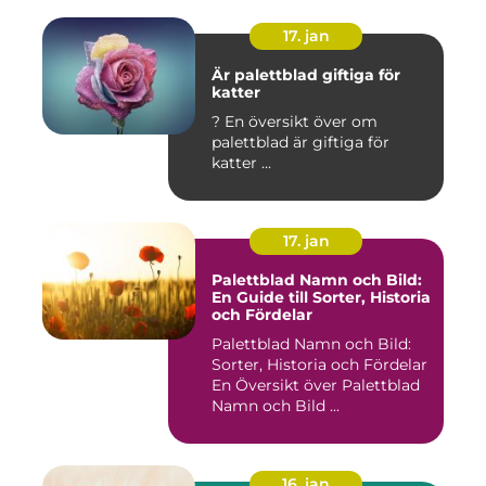
17. jan
Är palettblad giftiga för
katter
? En översikt över om
palettblad är giftiga för
katter ...
17. jan
Palettblad Namn och Bild:
En Guide till Sorter, Historia
och Fördelar
Palettblad Namn och Bild:
Sorter, Historia och Fördelar
En Översikt över Palettblad
Namn och Bild ...
16. jan