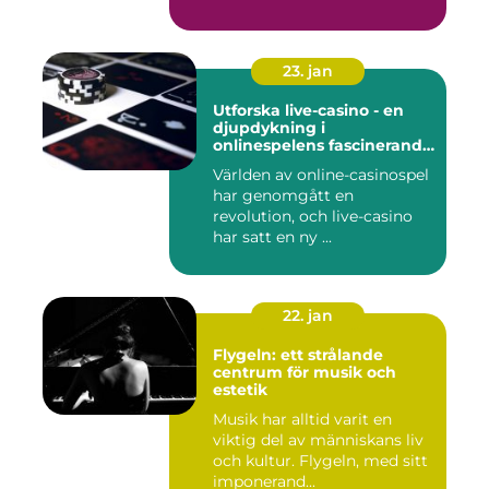
23. jan
Utforska live-casino - en
djupdykning i
onlinespelens fascinerande
värld
Världen av online-casinospel
har genomgått en
revolution, och live-casino
har satt en ny ...
22. jan
Flygeln: ett strålande
centrum för musik och
estetik
Musik har alltid varit en
viktig del av människans liv
och kultur. Flygeln, med sitt
imponerand...