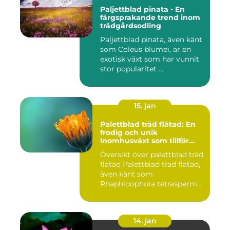
Paljettblad pinata - En
färgsprakande trend inom
trädgårdsodling
Paljettblad pinata, även känt
som Coleus blumei, är en
exotisk växt som har vunnit
stor popularitet ...
15. jan
Palettblad träd flätad: En
frodig och unik
inomhusväxt som tillför
färg till ditt hem
Översikt över palettblad träd
flätad Palettblad träd flätad,
även känt som
Rhaphidophora tetrasperm...
14. jan