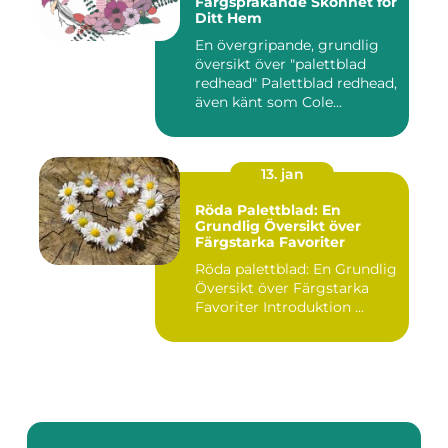
Färgsprakande Skönhet för
Ditt Hem
En övergripande, grundlig
översikt över "palettblad
redhead" Palettblad redhead,
även känt som Cole...
13. jan
Röda Palettblad: En
Grundlig Översikt över
Färgstarka Favoriter
Röda palettblad: En Grundlig
Översikt över Färgstarka
Favoriter Introduktion ...