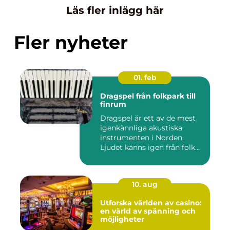
Läs fler inlägg här
Fler nyheter
01. feb
Dragspel från folkpark till
finrum
Dragspel är ett av de mest
igenkännliga akustiska
instrumenten i Norden.
Ljudet känns igen från folk...
10. aug
Utforska världen av casino:
en värld av spänning och
möjligheter