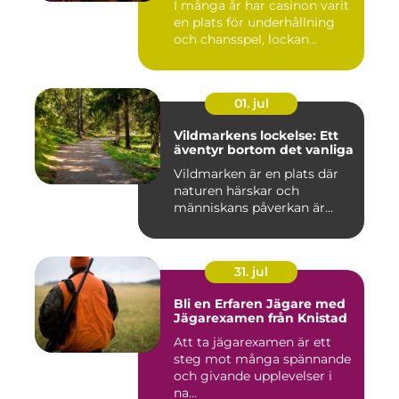
I många år har casinon varit
en plats för underhållning
och chansspel, lockan...
01. jul
Vildmarkens lockelse: Ett
äventyr bortom det vanliga
Vildmarken är en plats där
naturen härskar och
människans påverkan är...
31. jul
Bli en Erfaren Jägare med
Jägarexamen från Knistad
Att ta jägarexamen är ett
steg mot många spännande
och givande upplevelser i
na...