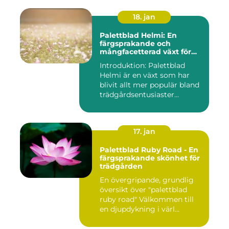
18. jan
Palettblad Helmi: En
färgsprakande och
mångfacetterad växt för
alla trädgårdar
Introduktion: Palettblad
Helmi är en växt som har
blivit allt mer populär bland
trädgårdsentusiaster...
17. jan
Palettblad Ruby Road - En
färgsprakande skönhet för
trädgården
En övergripande, grundlig
översikt över "palettblad
ruby road" Välkommen till
en djupdykning i värl...