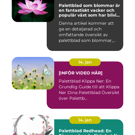
Palettblad som blommar är
en fantastiskt vacker och
populär växt som har blivit
allt mer eftertraktad av
Denna artikel kommer att
trädgårdsentusiaster runt
ge en detaljerad och
om i världen
omfattande översikt av
palettblad som blommar,
inklusi...
14. jan
[INFÖR VIDEO HÄR]
Palettblad Klippa Ner: En
Grundlig Guide till att Klippa
Ner Dina Palettblad Översikt
över Palettb...
14. jan
Palettblad Redhead: En