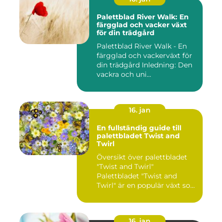
Palettblad River Walk: En
färgglad och vacker växt
för din trädgård
Palettblad River Walk - En
färgglad och vackerväxt för
din trädgård Inledning: Den
vackra och uni...
16. jan
En fullständig guide till
palettbladet Twist and
Twirl
Översikt över palettbladet
"Twist and Twirl"
Palettbladet "Twist and
Twirl" är en populär växt som
e...
16. jan