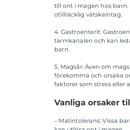
till ont i magen hos barn.
otillräcklig vätskeintag.
4. Gastroenterit: Gastroen
tarmkanalen och kan leda 
barn.
5. Magsår: Även om magså
förekomma och orsaka on
faktorer som stress eller
Vanliga orsaker ti
– Matintolerans: Vissa ba
kan utlösa ont i magen.