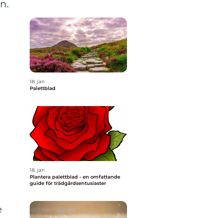
n.
18. jan
Palettblad
18. jan
Plantera palettblad - en omfattande
guide för trädgårdsentusiaster
e