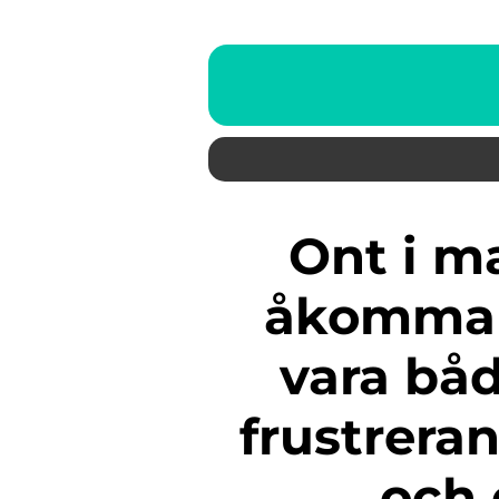
Ont i magen är en vanlig
åkomma 
vara bå
frustrera
och 