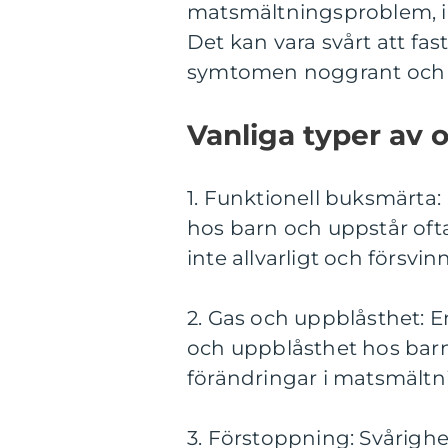
matsmältningsproblem, in
Det kan vara svårt att fas
symtomen noggrant och ä
Vanliga typer av 
1. Funktionell buksmärta:
hos barn och uppstår ofta
inte allvarligt och försvin
2. Gas och uppblåsthet: 
och uppblåsthet hos barn.
förändringar i matsmältn
3. Förstoppning: Svårigh