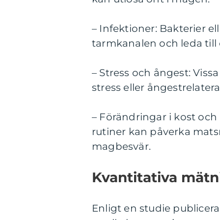
– Infektioner: Bakterier e
tarmkanalen och leda till
– Stress och ångest: Vis
stress eller ångestrelater
– Förändringar i kost och r
rutiner kan påverka mat
magbesvär.
Kvantitativa mät
Enligt en studie publicer