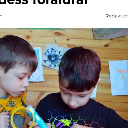
on
Redaktio