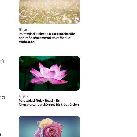
18. jan
Palettblad Helmi: En färgsprakande
och mångfacetterad växt för alla
trädgårdar
en
ta
17. jan
Palettblad Ruby Road - En
färgsprakande skönhet för trädgården
a