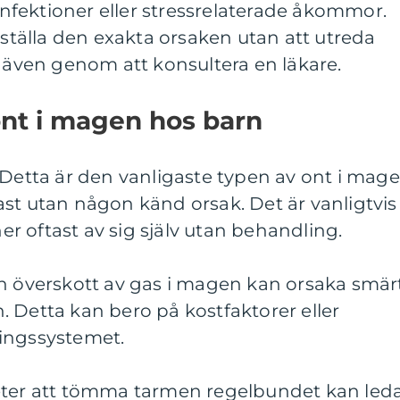
fektioner eller stressrelaterade åkommor.
tställa den exakta orsaken utan att utreda
ven genom att konsultera en läkare.
ont i magen hos barn
 Detta är den vanligaste typen av ont i mag
st utan någon känd orsak. Det är vanligtvis
ner oftast av sig själv utan behandling.
En överskott av gas i magen kan orsaka smär
 Detta kan bero på kostfaktorer eller
ingssystemet.
eter att tömma tarmen regelbundet kan led