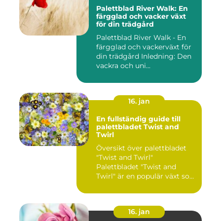
Palettblad River Walk: En
färgglad och vacker växt
för din trädgård
Palettblad River Walk - En
färgglad och vackerväxt för
din trädgård Inledning: Den
vackra och uni...
16. jan
En fullständig guide till
palettbladet Twist and
Twirl
Översikt över palettbladet
"Twist and Twirl"
Palettbladet "Twist and
Twirl" är en populär växt som
e...
16. jan