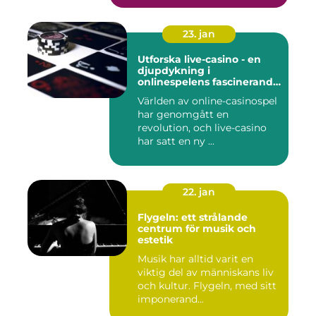
23. jan
Utforska live-casino - en
djupdykning i
onlinespelens fascinerande
värld
Världen av online-casinospel
har genomgått en
revolution, och live-casino
har satt en ny ...
22. jan
Flygeln: ett strålande
centrum för musik och
estetik
Musik har alltid varit en
viktig del av människans liv
och kultur. Flygeln, med sitt
imponerand...