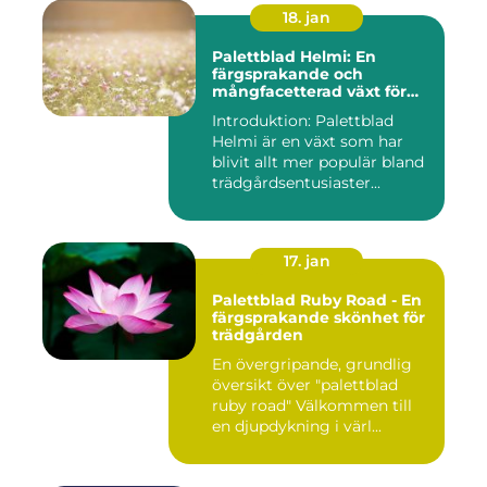
18. jan
Palettblad Helmi: En
färgsprakande och
mångfacetterad växt för
alla trädgårdar
Introduktion: Palettblad
Helmi är en växt som har
blivit allt mer populär bland
trädgårdsentusiaster...
17. jan
Palettblad Ruby Road - En
färgsprakande skönhet för
trädgården
En övergripande, grundlig
översikt över "palettblad
ruby road" Välkommen till
en djupdykning i värl...