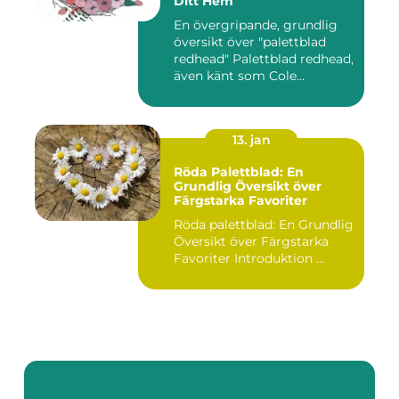
Ditt Hem
En övergripande, grundlig
översikt över "palettblad
redhead" Palettblad redhead,
även känt som Cole...
13. jan
Röda Palettblad: En
Grundlig Översikt över
Färgstarka Favoriter
Röda palettblad: En Grundlig
Översikt över Färgstarka
Favoriter Introduktion ...