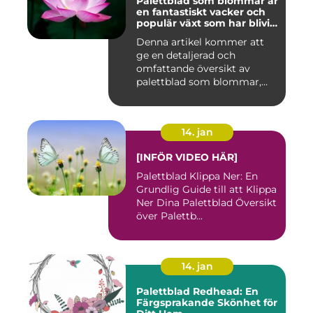
Palettblad som blommar är
en fantastiskt vacker och
populär växt som har blivit
allt mer eftertraktad av
Denna artikel kommer att
trädgårdsentusiaster runt
ge en detaljerad och
om i världen
omfattande översikt av
palettblad som blommar,
inklusi...
14. jan
[INFÖR VIDEO HÄR]
Palettblad Klippa Ner: En
Grundlig Guide till att Klippa
Ner Dina Palettblad Översikt
över Palettb...
14. jan
Palettblad Redhead: En
Färgsprakande Skönhet för