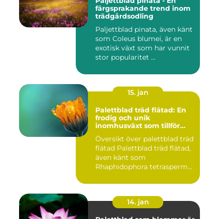
Paljettblad pinata - En
färgsprakande trend inom
trädgårdsodling
Paljettblad pinata, även känt
som Coleus blumei, är en
exotisk växt som har vunnit
stor popularitet ...
15. jan
Palettblad träd flätad: En
frodig och unik
inomhusväxt som tillför
färg till ditt hem
Översikt över palettblad träd
flätad Palettblad träd flätad,
även känt som
Rhaphidophora tetrasperm...
14. jan