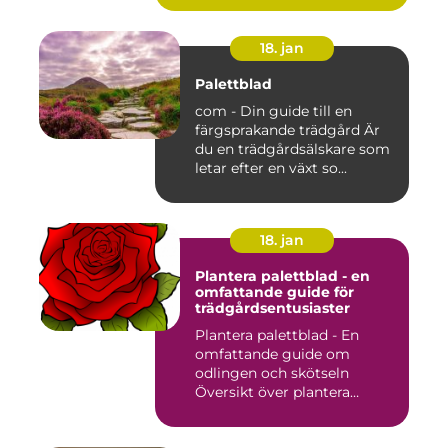
18. jan
Palettblad
com - Din guide till en
färgsprakande trädgård Är
du en trädgårdsälskare som
letar efter en växt so...
18. jan
Plantera palettblad - en
omfattande guide för
trädgårdsentusiaster
Plantera palettblad - En
omfattande guide om
odlingen och skötseln
Översikt över plantera
palettbl...