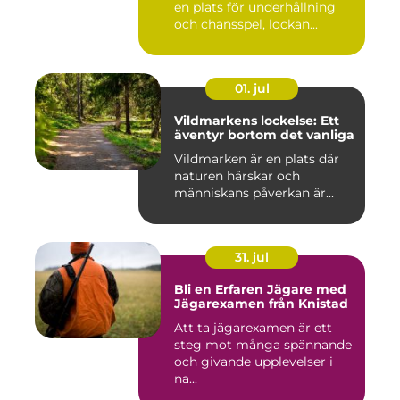
en plats för underhållning
och chansspel, lockan...
01. jul
Vildmarkens lockelse: Ett
äventyr bortom det vanliga
Vildmarken är en plats där
naturen härskar och
människans påverkan är...
31. jul
Bli en Erfaren Jägare med
Jägarexamen från Knistad
Att ta jägarexamen är ett
steg mot många spännande
och givande upplevelser i
na...