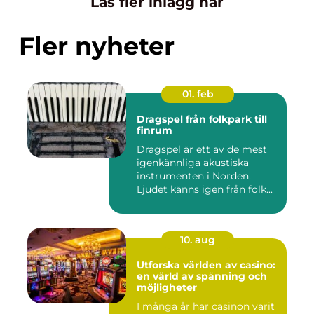
Läs fler inlägg här
Fler nyheter
01. feb
Dragspel från folkpark till
finrum
Dragspel är ett av de mest
igenkännliga akustiska
instrumenten i Norden.
Ljudet känns igen från folk...
10. aug
Utforska världen av casino:
en värld av spänning och
möjligheter
I många år har casinon varit