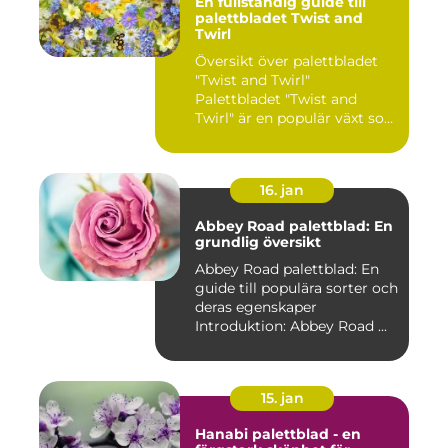
En fullständig guide till
palettbladet Twist and
Twirl
Översikt över palettbladet
"Twist and Twirl"
Palettbladet "Twist and
Twirl" är en populär växt som
e...
16. jan
Abbey Road palettblad: En
grundlig översikt
Abbey Road palettblad: En
guide till populära sorter och
deras egenskaper
Introduktion: Abbey Road ...
15. jan
Hanabi palettblad - en