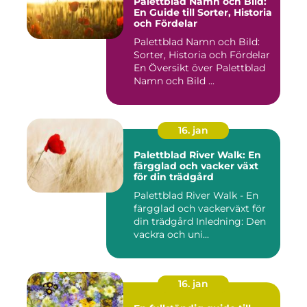
Palettblad Namn och Bild:
En Guide till Sorter, Historia
och Fördelar
Palettblad Namn och Bild:
Sorter, Historia och Fördelar
En Översikt över Palettblad
Namn och Bild ...
16. jan
Palettblad River Walk: En
färgglad och vacker växt
för din trädgård
Palettblad River Walk - En
färgglad och vackerväxt för
din trädgård Inledning: Den
vackra och uni...
16. jan