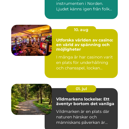
instrumenten i Norden.
Ljudet känns igen från folk...
10. aug
Utforska världen av casino:
en värld av spänning och
möjligheter
I många år har casinon varit
en plats för underhållning
och chansspel, lockan...
01. jul
Vildmarkens lockelse: Ett
äventyr bortom det vanliga
Vildmarken är en plats där
naturen härskar och
människans påverkan är...