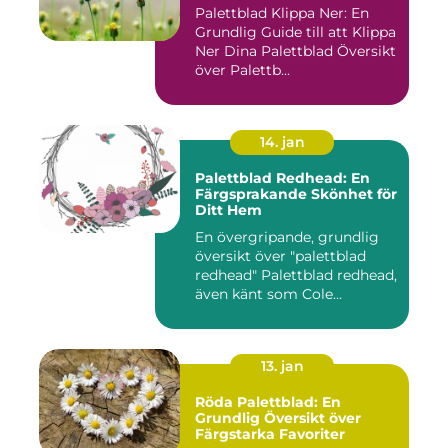
Palettblad Klippa Ner: En
Grundlig Guide till att Klippa
Ner Dina Palettblad Översikt
över Palettb...
14. jan
Palettblad Redhead: En
Färgsprakande Skönhet för
Ditt Hem
En övergripande, grundlig
översikt över "palettblad
redhead" Palettblad redhead,
även känt som Cole...
13. jan
Röda Palettblad: En
Grundlig Översikt över
Färgstarka Favoriter