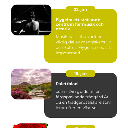
22. jan
Flygeln: ett strålande
centrum för musik och
estetik
Musik har alltid varit en
viktig del av människans liv
och kultur. Flygeln, med sitt
imponerand...
18. jan
Palettblad
com - Din guide till en
färgsprakande trädgård Är
du en trädgårdsälskare som
letar efter en växt so...