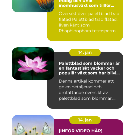
frodig och unik
inomhusväxt som tillför
färg till ditt hem
Översikt över palettblad träd
flätad Palettblad träd flätad,
även känt som
Rhaphidophora tetrasperm...
14. jan
Palettblad som blommar är
en fantastiskt vacker och
populär växt som har blivit
allt mer eftertraktad av
Denna artikel kommer att
trädgårdsentusiaster runt
ge en detaljerad och
om i världen
omfattande översikt av
palettblad som blommar,
inklusi...
14. jan
[INFÖR VIDEO HÄR]