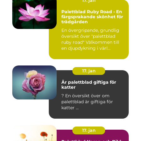
17. jan
Palettblad Ruby Road - En
färgsprakande skönhet för
trädgården
En övergripande, grundlig
översikt över "palettblad
ruby road" Välkommen till
en djupdykning i värl...
17. jan
Är palettblad giftiga för
katter
? En översikt över om
palettblad är giftiga för
katter ...
17. jan