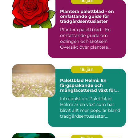
18. jan
Plantera palettblad - en
omfattande guide för
trädgårdsentusiaster
Plantera palettblad - En
omfattande guide om
odlingen och skötseln
Översikt över plantera
palettbl...
18. jan
Palettblad Helmi: En
färgsprakande och
mångfacetterad växt för
alla trädgårdar
Introduktion: Palettblad
Helmi är en växt som har
blivit allt mer populär bland
trädgårdsentusiaster...