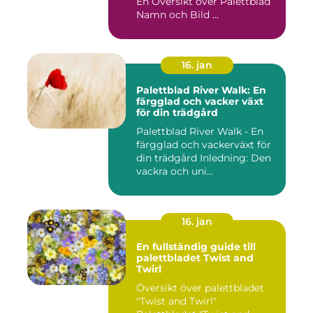
En Översikt över Palettblad
Namn och Bild ...
16. jan
Palettblad River Walk: En
färgglad och vacker växt
för din trädgård
Palettblad River Walk - En
färgglad och vackerväxt för
din trädgård Inledning: Den
vackra och uni...
16. jan
En fullständig guide till
palettbladet Twist and
Twirl
Översikt över palettbladet
"Twist and Twirl"