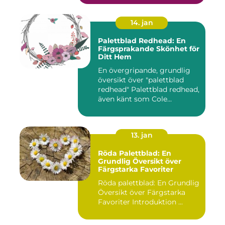
14. jan
Palettblad Redhead: En
Färgsprakande Skönhet för
Ditt Hem
En övergripande, grundlig
översikt över "palettblad
redhead" Palettblad redhead,
även känt som Cole...
13. jan
Röda Palettblad: En
Grundlig Översikt över
Färgstarka Favoriter
Röda palettblad: En Grundlig
Översikt över Färgstarka
Favoriter Introduktion ...