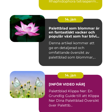
Rhaphidophora tetrasperm...
14. jan
Palettblad som blommar är
en fantastiskt vacker och
populär växt som har blivit
allt mer eftertraktad av
Denna artikel kommer att
trädgårdsentusiaster runt
ge en detaljerad och
om i världen
omfattande översikt av
palettblad som blommar,
inklusi...
14. jan
[INFÖR VIDEO HÄR]
Palettblad Klippa Ner: En
Grundlig Guide till att Klippa
Ner Dina Palettblad Översikt
över Palettb...