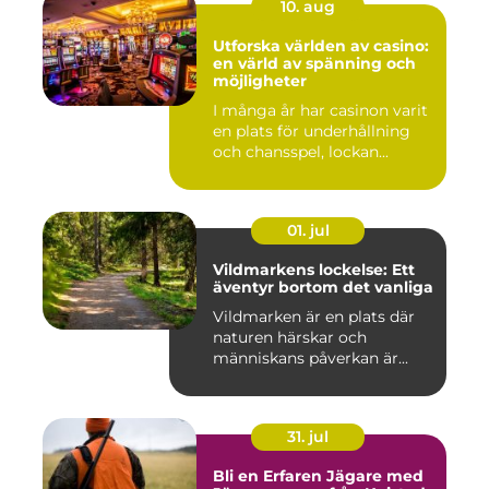
10. aug
Utforska världen av casino:
en värld av spänning och
möjligheter
I många år har casinon varit
en plats för underhållning
och chansspel, lockan...
01. jul
Vildmarkens lockelse: Ett
äventyr bortom det vanliga
Vildmarken är en plats där
naturen härskar och
människans påverkan är...
31. jul
Bli en Erfaren Jägare med