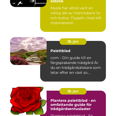
estetik
Musik har alltid varit en
viktig del av människans liv
och kultur. Flygeln, med sitt
imponerand...
18. jan
Palettblad
com - Din guide till en
färgsprakande trädgård Är
du en trädgårdsälskare som
letar efter en växt so...
18. jan
Plantera palettblad - en
omfattande guide för
trädgårdsentusiaster
Plantera palettblad - En