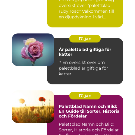
översikt över "palettblad
ruby road" Välkommen till
en djupdykning i värl...
17. jan
Är palettblad giftiga för
katter
? En översikt över om
palettblad är giftiga för
katter ...
17. jan
Palettblad Namn och Bild:
En Guide till Sorter, Historia
och Fördelar
Palettblad Namn och Bild:
Sorter, Historia och Fördelar