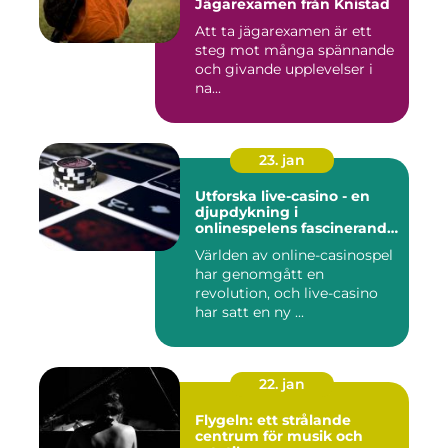
Jägarexamen från Knistad
Att ta jägarexamen är ett
steg mot många spännande
och givande upplevelser i
na...
23. jan
Utforska live-casino - en
djupdykning i
onlinespelens fascinerande
värld
Världen av online-casinospel
har genomgått en
revolution, och live-casino
har satt en ny ...
22. jan
Flygeln: ett strålande
centrum för musik och