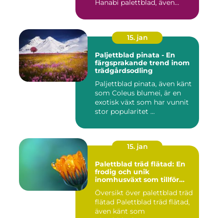
Hanabi palettblad, även
kända ...
15. jan
Paljettblad pinata - En
färgsprakande trend inom
trädgårdsodling
Paljettblad pinata, även känt
som Coleus blumei, är en
exotisk växt som har vunnit
stor popularitet ...
15. jan
Palettblad träd flätad: En
frodig och unik
inomhusväxt som tillför
färg till ditt hem
Översikt över palettblad träd
flätad Palettblad träd flätad,
även känt som