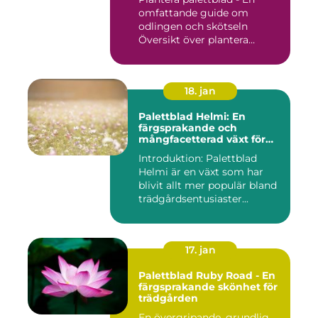
omfattande guide om
odlingen och skötseln
Översikt över plantera
palettbl...
18. jan
Palettblad Helmi: En
färgsprakande och
mångfacetterad växt för
alla trädgårdar
Introduktion: Palettblad
Helmi är en växt som har
blivit allt mer populär bland
trädgårdsentusiaster...
17. jan
Palettblad Ruby Road - En
färgsprakande skönhet för
trädgården
En övergripande, grundlig