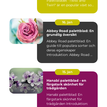
Palettbladet "Twist and
Twirl" är en populär växt som
e...
16. jan
Abbey Road palettblad: En
grundlig översikt
Abbey Road palettblad: En
guide till populära sorter och
deras egenskaper
Introduktion: Abbey Road ...
15. jan
Hanabi palettblad - en
färgstark skönhet för
trädgården
Hanabi palettblad: En
färgstark skönhet för
trädgården Introduktion: