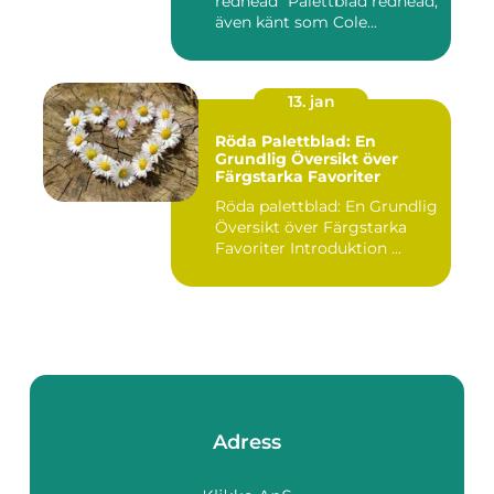
redhead" Palettblad redhead,
även känt som Cole...
13. jan
Röda Palettblad: En
Grundlig Översikt över
Färgstarka Favoriter
Röda palettblad: En Grundlig
Översikt över Färgstarka
Favoriter Introduktion ...
Adress