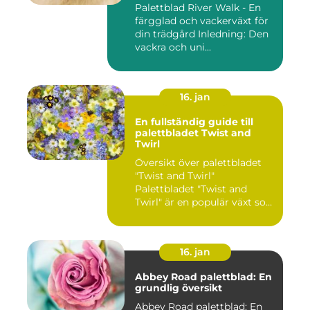
Palettblad River Walk - En
färgglad och vackerväxt för
din trädgård Inledning: Den
vackra och uni...
16. jan
En fullständig guide till
palettbladet Twist and
Twirl
Översikt över palettbladet
"Twist and Twirl"
Palettbladet "Twist and
Twirl" är en populär växt som
e...
16. jan
Abbey Road palettblad: En
grundlig översikt
Abbey Road palettblad: En