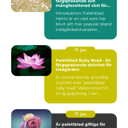
färgsprakande och
mångfacetterad växt för
alla trädgårdar
Introduktion: Palettblad
Helmi är en växt som har
blivit allt mer populär bland
trädgårdsentusiaster...
17. jan
Palettblad Ruby Road - En
färgsprakande skönhet för
trädgården
En övergripande, grundlig
översikt över "palettblad
ruby road" Välkommen till
en djupdykning i värl...
17. jan
Är palettblad giftiga för