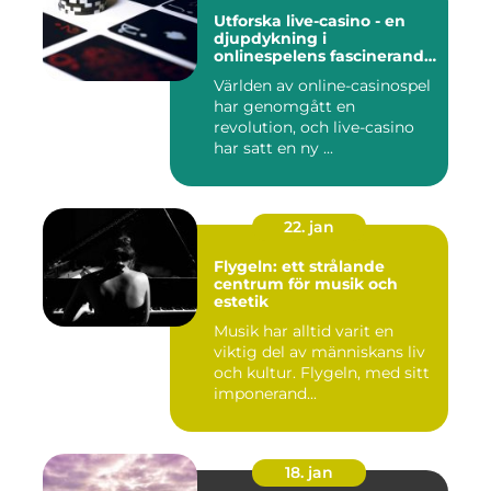
Utforska live-casino - en
djupdykning i
onlinespelens fascinerande
värld
Världen av online-casinospel
har genomgått en
revolution, och live-casino
har satt en ny ...
22. jan
Flygeln: ett strålande
centrum för musik och
estetik
Musik har alltid varit en
viktig del av människans liv
och kultur. Flygeln, med sitt
imponerand...
18. jan