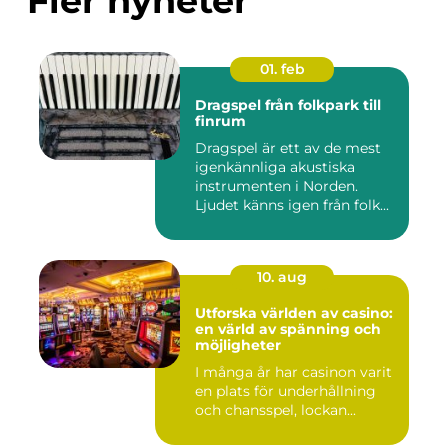
Fler nyheter
01. feb
Dragspel från folkpark till
finrum
Dragspel är ett av de mest
igenkännliga akustiska
instrumenten i Norden.
Ljudet känns igen från folk...
10. aug
Utforska världen av casino:
en värld av spänning och
möjligheter
I många år har casinon varit
en plats för underhållning
och chansspel, lockan...