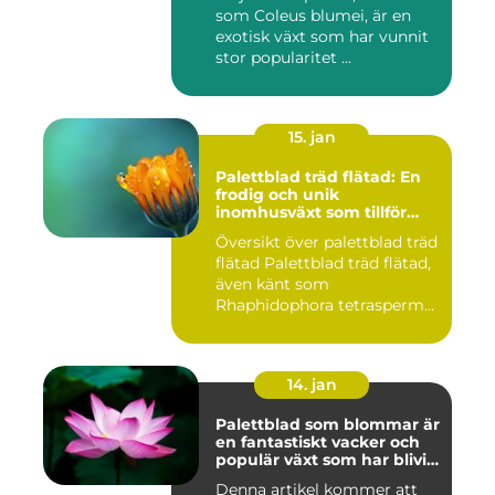
som Coleus blumei, är en
exotisk växt som har vunnit
stor popularitet ...
15. jan
Palettblad träd flätad: En
frodig och unik
inomhusväxt som tillför
färg till ditt hem
Översikt över palettblad träd
flätad Palettblad träd flätad,
även känt som
Rhaphidophora tetrasperm...
14. jan
Palettblad som blommar är
en fantastiskt vacker och
populär växt som har blivit
allt mer eftertraktad av
Denna artikel kommer att