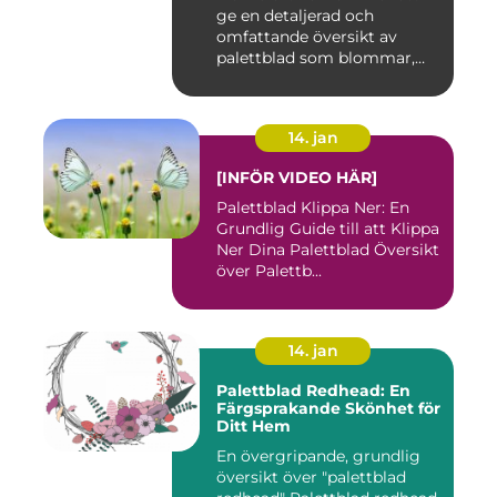
trädgårdsentusiaster runt
ge en detaljerad och
om i världen
omfattande översikt av
palettblad som blommar,
inklusi...
14. jan
[INFÖR VIDEO HÄR]
Palettblad Klippa Ner: En
Grundlig Guide till att Klippa
Ner Dina Palettblad Översikt
över Palettb...
14. jan
Palettblad Redhead: En
Färgsprakande Skönhet för
Ditt Hem
En övergripande, grundlig
översikt över "palettblad