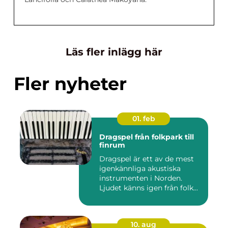
Läs fler inlägg här
Fler nyheter
01. feb
Dragspel från folkpark till
finrum
Dragspel är ett av de mest
igenkännliga akustiska
instrumenten i Norden.
Ljudet känns igen från folk...
10. aug