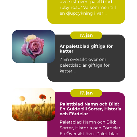
översikt över "palettblad
ruby road" Välkommen till
en djupdykning i värl...
17. jan
Är palettblad giftiga för
katter
? En översikt över om
palettblad är giftiga för
katter ...
17. jan
Palettblad Namn och Bild:
En Guide till Sorter, Historia
och Fördelar
Palettblad Namn och Bild:
Sorter, Historia och Fördelar
En Översikt över Palettblad