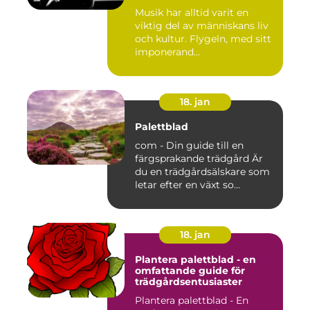
Musik har alltid varit en
viktig del av människans liv
och kultur. Flygeln, med sitt
imponerand...
18. jan
Palettblad
com - Din guide till en
färgsprakande trädgård Är
du en trädgårdsälskare som
letar efter en växt so...
18. jan
Plantera palettblad - en
omfattande guide för
trädgårdsentusiaster
Plantera palettblad - En