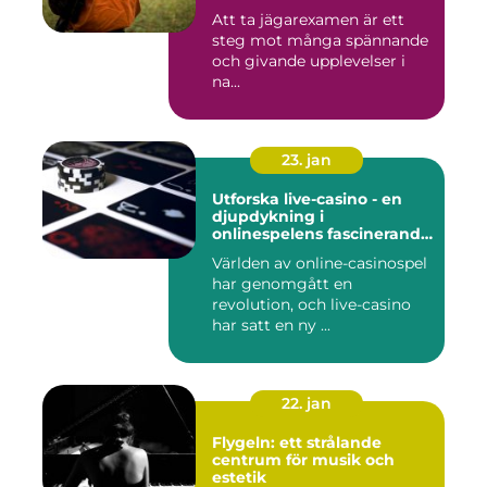
Att ta jägarexamen är ett
steg mot många spännande
och givande upplevelser i
na...
23. jan
Utforska live-casino - en
djupdykning i
onlinespelens fascinerande
värld
Världen av online-casinospel
har genomgått en
revolution, och live-casino
har satt en ny ...
22. jan
Flygeln: ett strålande
centrum för musik och
estetik