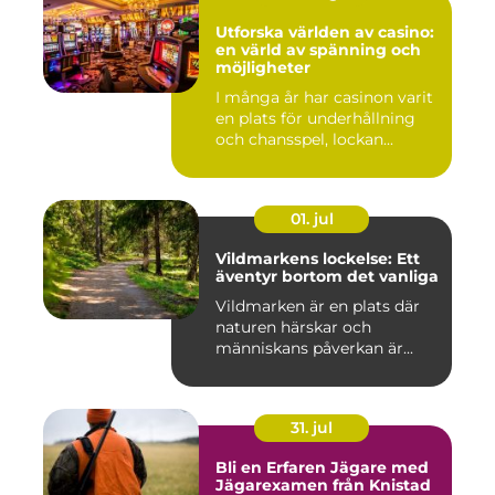
Utforska världen av casino:
en värld av spänning och
möjligheter
I många år har casinon varit
en plats för underhållning
och chansspel, lockan...
01. jul
Vildmarkens lockelse: Ett
äventyr bortom det vanliga
Vildmarken är en plats där
naturen härskar och
människans påverkan är...
31. jul
Bli en Erfaren Jägare med
Jägarexamen från Knistad