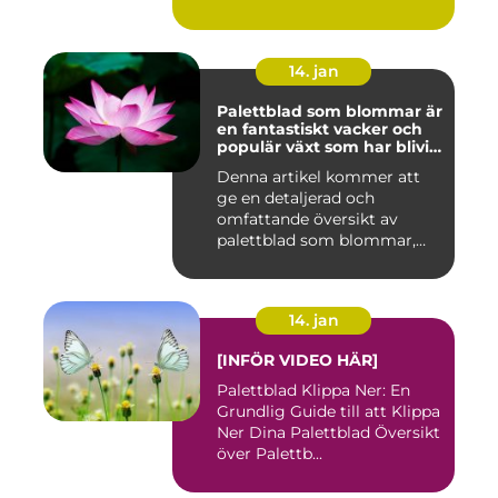
14. jan
Palettblad som blommar är
en fantastiskt vacker och
populär växt som har blivit
allt mer eftertraktad av
Denna artikel kommer att
trädgårdsentusiaster runt
ge en detaljerad och
om i världen
omfattande översikt av
palettblad som blommar,
inklusi...
14. jan
[INFÖR VIDEO HÄR]
Palettblad Klippa Ner: En
Grundlig Guide till att Klippa
Ner Dina Palettblad Översikt
över Palettb...