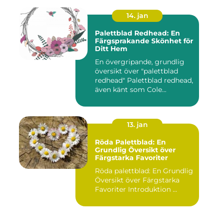
14. jan
Palettblad Redhead: En
Färgsprakande Skönhet för
Ditt Hem
En övergripande, grundlig
översikt över "palettblad
redhead" Palettblad redhead,
även känt som Cole...
13. jan
Röda Palettblad: En
Grundlig Översikt över
Färgstarka Favoriter
Röda palettblad: En Grundlig
Översikt över Färgstarka
Favoriter Introduktion ...