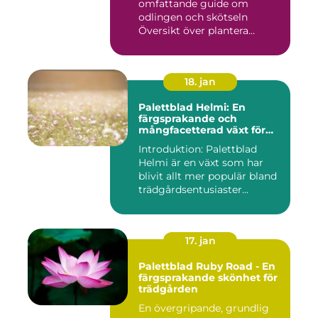
omfattande guide om
odlingen och skötseln
Översikt över plantera
palettbl...
18. jan
Palettblad Helmi: En
färgsprakande och
mångfacetterad växt för
alla trädgårdar
Introduktion: Palettblad
Helmi är en växt som har
blivit allt mer populär bland
trädgårdsentusiaster...
17. jan
Palettblad Ruby Road - En
färgsprakande skönhet för
trädgården
En övergripande, grundlig