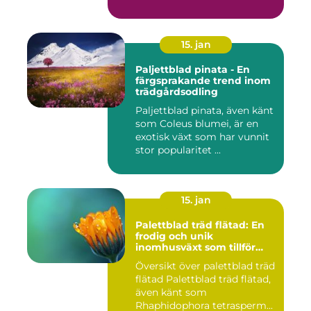
kända ...
15. jan
Paljettblad pinata - En
färgsprakande trend inom
trädgårdsodling
Paljettblad pinata, även känt
som Coleus blumei, är en
exotisk växt som har vunnit
stor popularitet ...
15. jan
Palettblad träd flätad: En
frodig och unik
inomhusväxt som tillför
färg till ditt hem
Översikt över palettblad träd
flätad Palettblad träd flätad,
även känt som
Rhaphidophora tetrasperm...