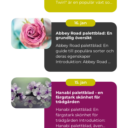
Twirl" är en populär växt som
e...
16. jan
Abbey Road palettblad: En
grundlig översikt
Abbey Road palettblad: En
guide till populära sorter och
deras egenskaper
Introduktion: Abbey Road ...
15. jan
Hanabi palettblad - en
färgstark skönhet för
trädgården
Hanabi palettblad: En
färgstark skönhet för
trädgården Introduktion:
Hanabi palettblad, även