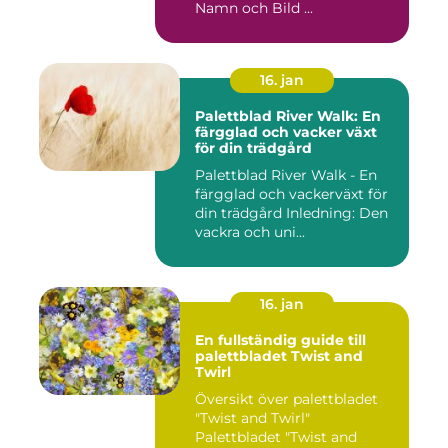
Namn och Bild ...
16. jan
Palettblad River Walk: En
färgglad och vacker växt
för din trädgård
Palettblad River Walk - En
färgglad och vackerväxt för
din trädgård Inledning: Den
vackra och uni...
16. jan
En fullständig guide till
palettbladet Twist and
Twirl
Översikt över palettbladet
"Twist and Twirl"
Palettbladet "Twist and