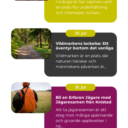
I många år har casinon varit
en plats för underhållning
och chansspel, lockan...
01. jul
Vildmarkens lockelse: Ett
äventyr bortom det vanliga
Vildmarken är en plats där
naturen härskar och
människans påverkan är...
31. jul
Bli en Erfaren Jägare med
Jägarexamen från Knistad
Att ta jägarexamen är ett
steg mot många spännande
och givande upplevelser i
na...