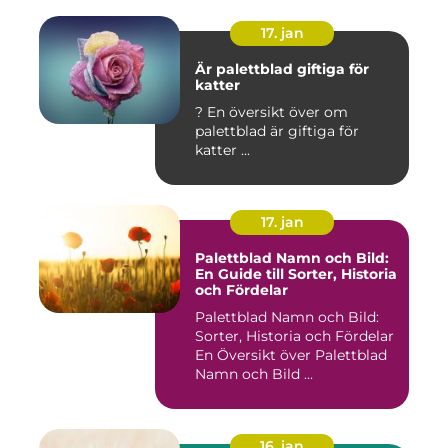
17. jan
Är palettblad giftiga för
katter
? En översikt över om
palettblad är giftiga för
katter ...
17. jan
Palettblad Namn och Bild:
En Guide till Sorter, Historia
och Fördelar
Palettblad Namn och Bild:
Sorter, Historia och Fördelar
En Översikt över Palettblad
Namn och Bild ...
16. jan