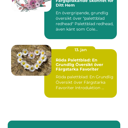
Färgsprakande Skönhet för
Ditt Hem
En övergripande, grundlig
översikt över "palettblad
redhead" Palettblad redhead,
även känt som Cole...
13. jan
Röda Palettblad: En
Grundlig Översikt över
Färgstarka Favoriter
Röda palettblad: En Grundlig
Översikt över Färgstarka
Favoriter Introduktion ...