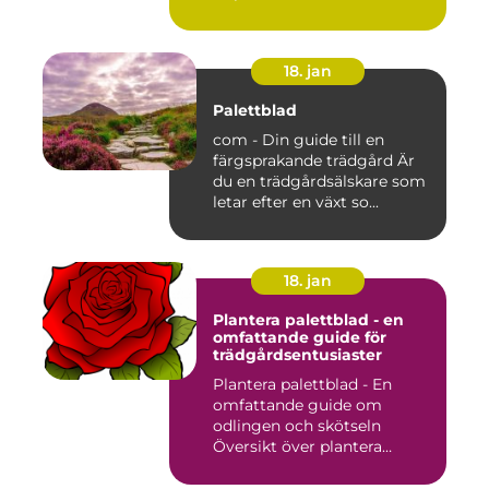
18. jan
Palettblad
com - Din guide till en
färgsprakande trädgård Är
du en trädgårdsälskare som
letar efter en växt so...
18. jan
Plantera palettblad - en
omfattande guide för
trädgårdsentusiaster
Plantera palettblad - En
omfattande guide om
odlingen och skötseln
Översikt över plantera
palettbl...