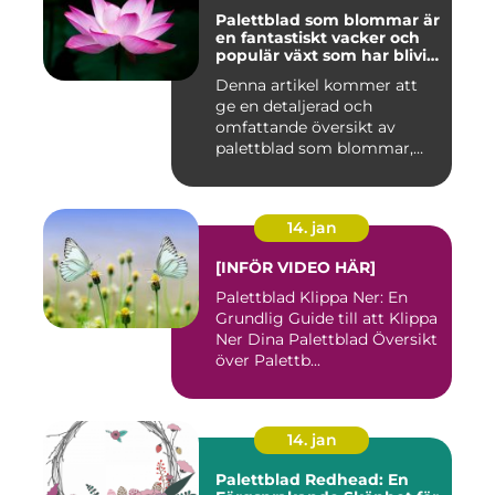
Palettblad som blommar är
en fantastiskt vacker och
populär växt som har blivit
allt mer eftertraktad av
Denna artikel kommer att
trädgårdsentusiaster runt
ge en detaljerad och
om i världen
omfattande översikt av
palettblad som blommar,
inklusi...
14. jan
[INFÖR VIDEO HÄR]
Palettblad Klippa Ner: En
Grundlig Guide till att Klippa
Ner Dina Palettblad Översikt
över Palettb...
14. jan
Palettblad Redhead: En