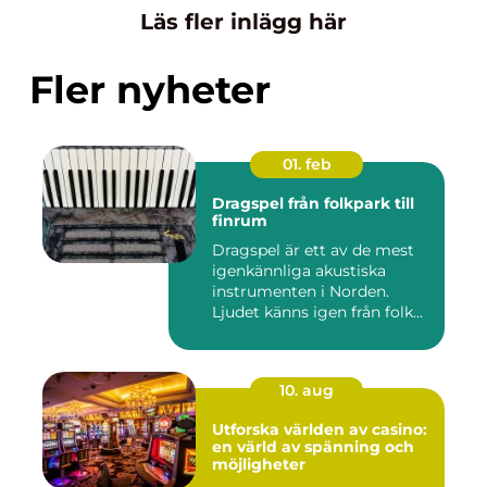
Läs fler inlägg här
Fler nyheter
01. feb
Dragspel från folkpark till
finrum
Dragspel är ett av de mest
igenkännliga akustiska
instrumenten i Norden.
Ljudet känns igen från folk...
10. aug
Utforska världen av casino:
en värld av spänning och
möjligheter