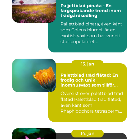
Paljettblad pinata - En
färgsprakande trend inom
trädgårdsodling
Paljettblad pinata, även känt
som Coleus blumei, är en
exotisk växt som har vunnit
stor popularitet ...
15. jan
Palettblad träd flätad: En
frodig och unik
inomhusväxt som tillför
färg till ditt hem
Översikt över palettblad träd
flätad Palettblad träd flätad,
även känt som
Rhaphidophora tetrasperm...
14. jan