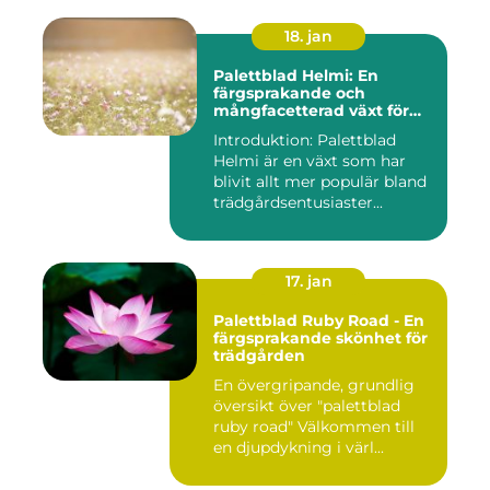
18. jan
Palettblad Helmi: En
färgsprakande och
mångfacetterad växt för
alla trädgårdar
Introduktion: Palettblad
Helmi är en växt som har
blivit allt mer populär bland
trädgårdsentusiaster...
17. jan
Palettblad Ruby Road - En
färgsprakande skönhet för
trädgården
En övergripande, grundlig
översikt över "palettblad
ruby road" Välkommen till
en djupdykning i värl...