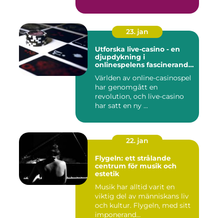
23. jan
Utforska live-casino - en
djupdykning i
onlinespelens fascinerande
värld
Världen av online-casinospel
har genomgått en
revolution, och live-casino
har satt en ny ...
22. jan
Flygeln: ett strålande
centrum för musik och
estetik
Musik har alltid varit en
viktig del av människans liv
och kultur. Flygeln, med sitt
imponerand...