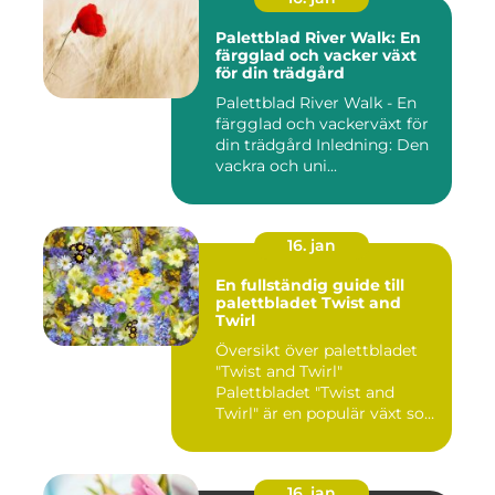
Palettblad River Walk: En
färgglad och vacker växt
för din trädgård
Palettblad River Walk - En
färgglad och vackerväxt för
din trädgård Inledning: Den
vackra och uni...
16. jan
En fullständig guide till
palettbladet Twist and
Twirl
Översikt över palettbladet
"Twist and Twirl"
Palettbladet "Twist and
Twirl" är en populär växt som
e...
16. jan