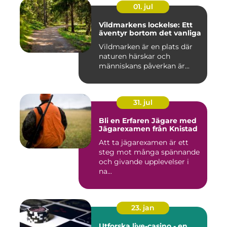
01. jul
Vildmarkens lockelse: Ett
äventyr bortom det vanliga
Vildmarken är en plats där
naturen härskar och
människans påverkan är...
31. jul
Bli en Erfaren Jägare med
Jägarexamen från Knistad
Att ta jägarexamen är ett
steg mot många spännande
och givande upplevelser i
na...
23. jan
Utforska live-casino - en