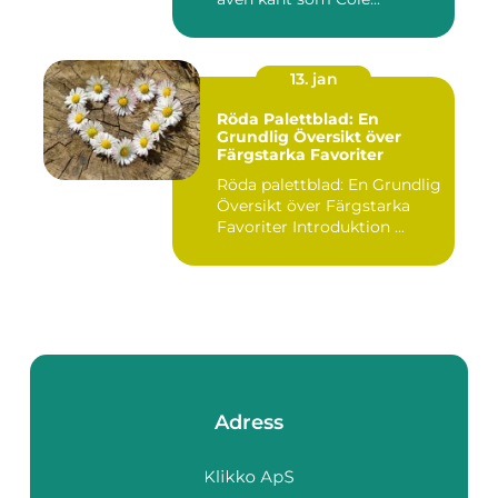
13. jan
Röda Palettblad: En
Grundlig Översikt över
Färgstarka Favoriter
Röda palettblad: En Grundlig
Översikt över Färgstarka
Favoriter Introduktion ...
Adress