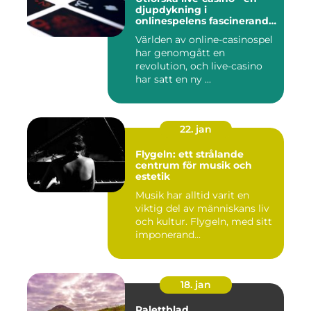
djupdykning i
onlinespelens fascinerande
värld
Världen av online-casinospel
har genomgått en
revolution, och live-casino
har satt en ny ...
22. jan
Flygeln: ett strålande
centrum för musik och
estetik
Musik har alltid varit en
viktig del av människans liv
och kultur. Flygeln, med sitt
imponerand...
18. jan
Palettblad