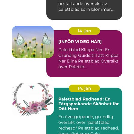
omfattande översikt av
palettblad som blommar,
inklusi...
14. jan
[INFÖR VIDEO HÄR]
Palettblad Klippa Ner: En
Grundlig Guide till att Klippa
Ner Dina Palettblad Översikt
över Palettb...
14. jan
Palettblad Redhead: En
Färgsprakande Skönhet för
Ditt Hem
En övergripande, grundlig
översikt över "palettblad
redhead" Palettblad redhead,
även känt som Cole...