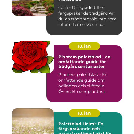
com - Din guide till en
färgsprakande trädgård Är
du en trädgårdsälskare som
letar efter en växt so...
18. jan
Plantera palettblad - en
omfattande guide för
trädgårdsentusiaster
Plantera palettblad - En
omfattande guide om
odlingen och skötseln
Översikt över plantera
palettbl...
18. jan
Palettblad Helmi: En
färgsprakande och
mångfacetterad växt för