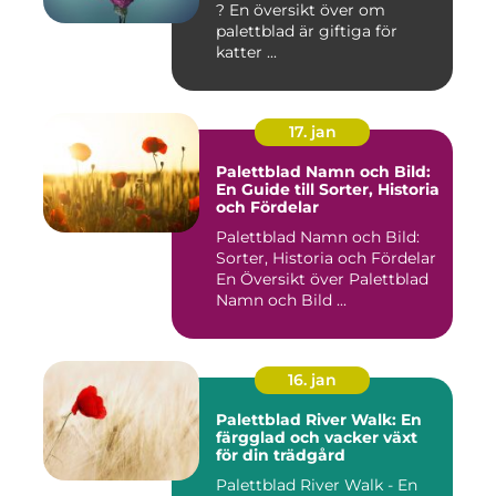
? En översikt över om
palettblad är giftiga för
katter ...
17. jan
Palettblad Namn och Bild:
En Guide till Sorter, Historia
och Fördelar
Palettblad Namn och Bild:
Sorter, Historia och Fördelar
En Översikt över Palettblad
Namn och Bild ...
16. jan
Palettblad River Walk: En
färgglad och vacker växt
för din trädgård
Palettblad River Walk - En