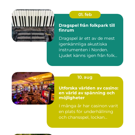
01. feb
Dragspel från folkpark till
finrum
Dragspel är ett av de mest
igenkännliga akustiska
instrumenten i Norden.
Ljudet känns igen från folk...
10. aug
Utforska världen av casino:
en värld av spänning och
möjligheter
I många år har casinon varit
en plats för underhållning
och chansspel, lockan...