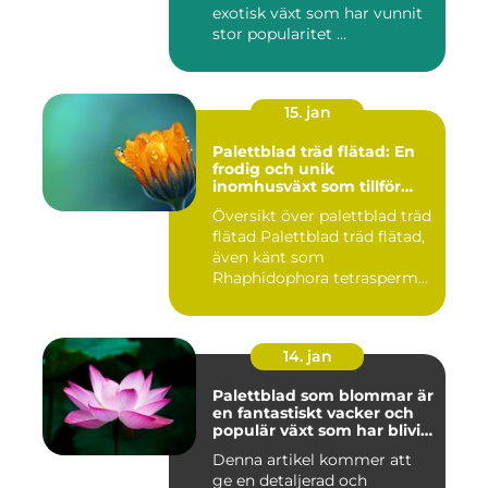
exotisk växt som har vunnit
stor popularitet ...
15. jan
Palettblad träd flätad: En
frodig och unik
inomhusväxt som tillför
färg till ditt hem
Översikt över palettblad träd
flätad Palettblad träd flätad,
även känt som
Rhaphidophora tetrasperm...
14. jan
Palettblad som blommar är
en fantastiskt vacker och
populär växt som har blivit
allt mer eftertraktad av
Denna artikel kommer att
trädgårdsentusiaster runt
ge en detaljerad och
om i världen