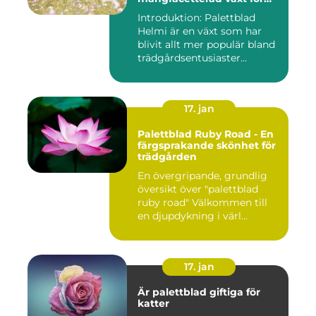
alla trädgårdar
Introduktion: Palettblad
Helmi är en växt som har
blivit allt mer populär bland
trädgårdsentusiaster...
17. jan
Palettblad Ruby Road - En
färgsprakande skönhet för
trädgården
En övergripande, grundlig
översikt över "palettblad
ruby road" Välkommen till
en djupdykning i värl...
17. jan
Är palettblad giftiga för
katter