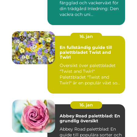
färgglad och vackerväxt för
din trädgård Inledning: Den
vackra och uni...
16. jan
En fullständig guide till
palettbladet Twist and
Twirl
Översikt över palettbladet
"Twist and Twirl"
Palettbladet "Twist and
Twirl" är en populär växt som
e...
16. jan
Abbey Road palettblad: En
grundlig översikt
Abbey Road palettblad: En
guide till populära sorter och