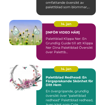
omfattande översikt av
palettblad som blommar,
inklusi...
14. jan
[INFÖR VIDEO HÄR]
Palettblad Klippa Ner: En
Grundlig Guide till att Klippa
Ner Dina Palettblad Översikt
över Palettb...
14. jan
Palettblad Redhead: En
Färgsprakande Skönhet för
Ditt Hem
En övergripande, grundlig
översikt över "palettblad
redhead" Palettblad redhead,
även känt som Cole...