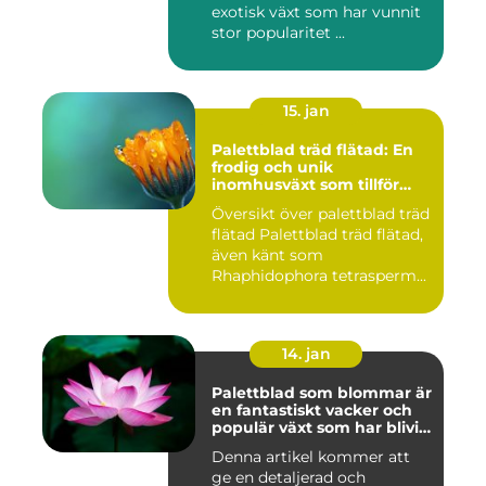
exotisk växt som har vunnit
stor popularitet ...
15. jan
Palettblad träd flätad: En
frodig och unik
inomhusväxt som tillför
färg till ditt hem
Översikt över palettblad träd
flätad Palettblad träd flätad,
även känt som
Rhaphidophora tetrasperm...
14. jan
Palettblad som blommar är
en fantastiskt vacker och
populär växt som har blivit
allt mer eftertraktad av
Denna artikel kommer att
trädgårdsentusiaster runt
ge en detaljerad och
om i världen