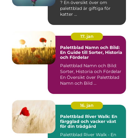
? En översikt över om
palettblad är giftiga för
katter ...
17. jan
Palettblad Namn och Bild:
En Guide till Sorter, Historia
och Fördelar
Palettblad Namn och Bild:
Sorter, Historia och Fördelar
En Översikt över Palettblad
Namn och Bild ...
16. jan
Palettblad River Walk: En
färgglad och vacker växt
för din trädgård
Palettblad River Walk - En