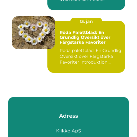
13. jan
Röda Palettblad: En
Grundlig Översikt över
Färgstarka Favoriter
Röda palettblad: En Grundlig
Översikt över Färgstarka
Favoriter Introduktion ...
Adress