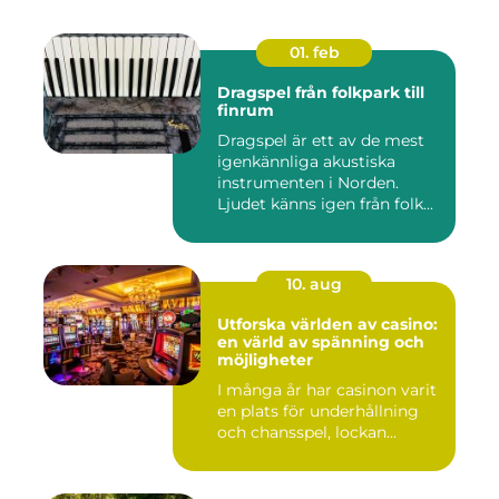
01. feb
Dragspel från folkpark till
finrum
Dragspel är ett av de mest
igenkännliga akustiska
instrumenten i Norden.
Ljudet känns igen från folk...
10. aug
Utforska världen av casino:
en värld av spänning och
möjligheter
I många år har casinon varit
en plats för underhållning
och chansspel, lockan...