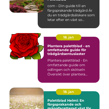
com - Din guide till en
färgsprakande trädgård Är
du en trädgårdsälskare som
letar efter en växt so...
18. jan
Plantera palettblad - en
omfattande guide för
trädgårdsentusiaster
Plantera palettblad - En
omfattande guide om
odlingen och skötseln
Översikt över plantera
palettbl...
18. jan
Palettblad Helmi: En
färgsprakande och
mångfacetterad växt för