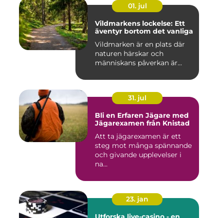
01. jul
Vildmarkens lockelse: Ett
äventyr bortom det vanliga
Vildmarken är en plats där
naturen härskar och
människans påverkan är...
31. jul
Bli en Erfaren Jägare med
Jägarexamen från Knistad
Att ta jägarexamen är ett
steg mot många spännande
och givande upplevelser i
na...
23. jan
Utforska live-casino - en