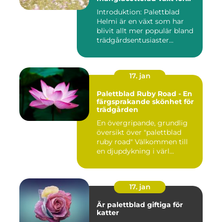
alla trädgårdar
Introduktion: Palettblad
Helmi är en växt som har
blivit allt mer populär bland
trädgårdsentusiaster...
17. jan
Palettblad Ruby Road - En
färgsprakande skönhet för
trädgården
En övergripande, grundlig
översikt över "palettblad
ruby road" Välkommen till
en djupdykning i värl...
17. jan
Är palettblad giftiga för
katter