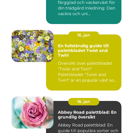
färgglad och vackerväxt för
din trädgård Inledning: Den
vackra och uni...
16. jan
En fullständig guide till
palettbladet Twist and
Twirl
Översikt över palettbladet
"Twist and Twirl"
Palettbladet "Twist and
Twirl" är en populär växt som
e...
16. jan
Abbey Road palettblad: En
grundlig översikt
Abbey Road palettblad: En
guide till populära sorter och