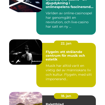
djupdykning i
onlinespelens fascinerande
värld
Världen av online-casinospel
har genomgått en
revolution, och live-casino
har satt en ny ...
22. jan
Flygeln: ett strålande
centrum för musik och
estetik
Musik har alltid varit en
viktig del av människans liv
och kultur. Flygeln, med sitt
imponerand...
18. jan
Palettblad