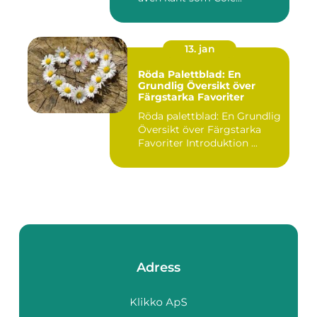
13. jan
Röda Palettblad: En
Grundlig Översikt över
Färgstarka Favoriter
Röda palettblad: En Grundlig
Översikt över Färgstarka
Favoriter Introduktion ...
Adress