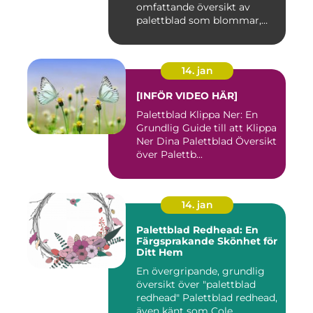
omfattande översikt av
palettblad som blommar,
inklusi...
14. jan
[INFÖR VIDEO HÄR]
Palettblad Klippa Ner: En
Grundlig Guide till att Klippa
Ner Dina Palettblad Översikt
över Palettb...
14. jan
Palettblad Redhead: En
Färgsprakande Skönhet för
Ditt Hem
En övergripande, grundlig
översikt över "palettblad
redhead" Palettblad redhead,
även känt som Cole...