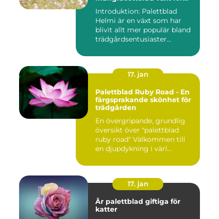
alla trädgårdar
Introduktion: Palettblad
Helmi är en växt som har
blivit allt mer populär bland
trädgårdsentusiaster...
17. jan
Palettblad Ruby Road - En
färgsprakande skönhet för
trädgården
En övergripande, grundlig
översikt över "palettblad
ruby road" Välkommen till
en djupdykning i värl...
17. jan
Är palettblad giftiga för
katter