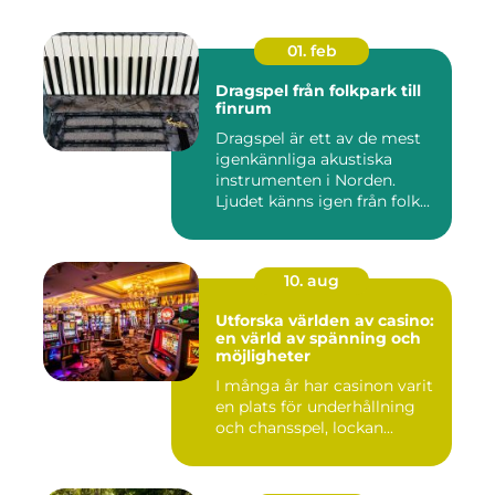
01. feb
Dragspel från folkpark till
finrum
Dragspel är ett av de mest
igenkännliga akustiska
instrumenten i Norden.
Ljudet känns igen från folk...
10. aug
Utforska världen av casino:
en värld av spänning och
möjligheter
I många år har casinon varit
en plats för underhållning
och chansspel, lockan...