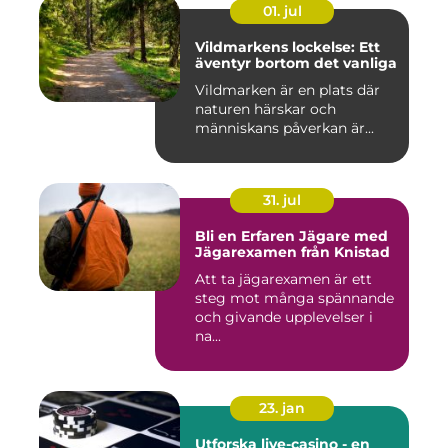
01. jul
Vildmarkens lockelse: Ett
äventyr bortom det vanliga
Vildmarken är en plats där
naturen härskar och
människans påverkan är...
31. jul
Bli en Erfaren Jägare med
Jägarexamen från Knistad
Att ta jägarexamen är ett
steg mot många spännande
och givande upplevelser i
na...
23. jan
Utforska live-casino - en