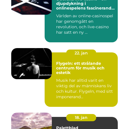
djupdykning i
onlinespelens fascinerande
värld
Världen av online-casinospel
har genomgått en
revolution, och live-casino
har satt en ny ...
22. jan
Flygeln: ett strålande
centrum för musik och
estetik
Musik har alltid varit en
viktig del av människans liv
och kultur. Flygeln, med sitt
imponerand...
18. jan
Palettblad