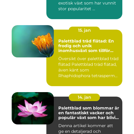
exotisk växt som har vunnit
stor popularitet ...
15. jan
Palettblad träd flätad: En
frodig och unik
inomhusväxt som tillför
färg till ditt hem
Översikt över palettblad träd
flätad Palettblad träd flätad,
även känt som
Rhaphidophora tetrasperm...
14. jan
Palettblad som blommar är
en fantastiskt vacker och
populär växt som har blivit
allt mer eftertraktad av
Denna artikel kommer att
trädgårdsentusiaster runt
ge en detaljerad och
om i världen