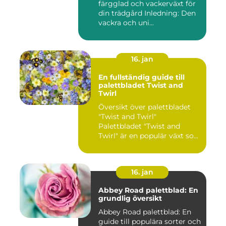
färgglad och vackerväxt för
din trädgård Inledning: Den
vackra och uni...
16. jan
En fullständig guide till
palettbladet Twist and
Twirl
Översikt över palettbladet
"Twist and Twirl"
Palettbladet "Twist and
Twirl" är en populär växt som
e...
16. jan
Abbey Road palettblad: En
grundlig översikt
Abbey Road palettblad: En
guide till populära sorter och