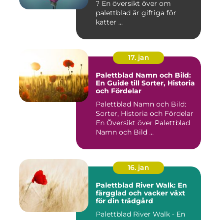
? En översikt över om
palettblad är giftiga för
katter ...
17. jan
Palettblad Namn och Bild:
En Guide till Sorter, Historia
och Fördelar
Palettblad Namn och Bild:
Sorter, Historia och Fördelar
En Översikt över Palettblad
Namn och Bild ...
16. jan
Palettblad River Walk: En
färgglad och vacker växt
för din trädgård
Palettblad River Walk - En