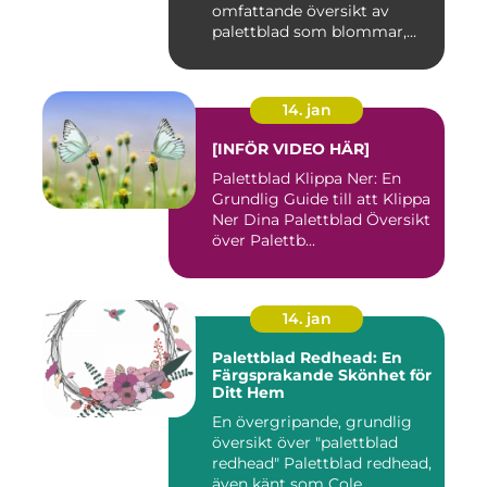
omfattande översikt av
palettblad som blommar,
inklusi...
14. jan
[INFÖR VIDEO HÄR]
Palettblad Klippa Ner: En
Grundlig Guide till att Klippa
Ner Dina Palettblad Översikt
över Palettb...
14. jan
Palettblad Redhead: En
Färgsprakande Skönhet för
Ditt Hem
En övergripande, grundlig
översikt över "palettblad
redhead" Palettblad redhead,
även känt som Cole...