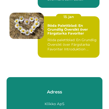
13. jan
Röda Palettblad: En
Grundlig Översikt över
Färgstarka Favoriter
Röda palettblad: En Grundlig
Översikt över Färgstarka
Favoriter Introduktion ...
Adress