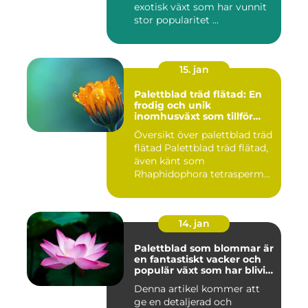
exotisk växt som har vunnit
stor popularitet ...
15. jan
Palettblad träd flätad: En
frodig och unik
inomhusväxt som tillför
färg till ditt hem
Översikt över palettblad träd
flätad Palettblad träd flätad,
även känt som
Rhaphidophora tetrasperm...
14. jan
Palettblad som blommar är
en fantastiskt vacker och
populär växt som har blivit
allt mer eftertraktad av
Denna artikel kommer att
trädgårdsentusiaster runt
ge en detaljerad och
om i världen