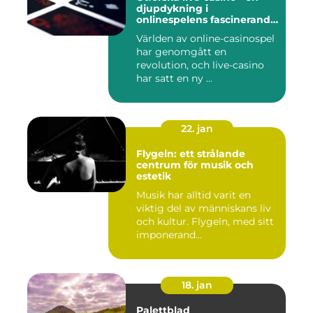
djupdykning i
onlinespelens fascinerande
värld
Världen av online-casinospel
har genomgått en
revolution, och live-casino
har satt en ny ...
22. jan
Flygeln: ett strålande
centrum för musik och
estetik
Musik har alltid varit en
viktig del av människans liv
och kultur. Flygeln, med sitt
imponerand...
18. jan
Palettblad