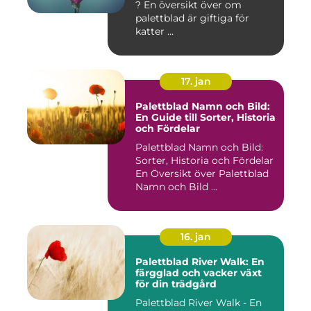
? En översikt över om
palettblad är giftiga för
katter ...
17. jan
Palettblad Namn och Bild:
En Guide till Sorter, Historia
och Fördelar
Palettblad Namn och Bild:
Sorter, Historia och Fördelar
En Översikt över Palettblad
Namn och Bild ...
16. jan
Palettblad River Walk: En
färgglad och vacker växt
för din trädgård
Palettblad River Walk - En