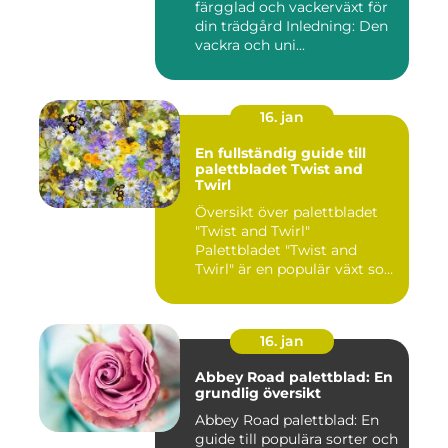
färgglad och vackerväxt för
din trädgård Inledning: Den
vackra och uni...
16. jan
En fullständig guide till
palettbladet Twist and
Twirl
Översikt över palettbladet
"Twist and Twirl"
Palettbladet "Twist and
Twirl" är en populär växt som
e...
16. jan
Abbey Road palettblad: En
grundlig översikt
Abbey Road palettblad: En
guide till populära sorter och