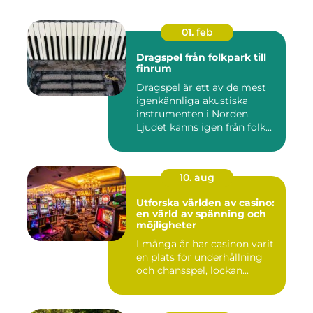
01. feb
Dragspel från folkpark till
finrum
Dragspel är ett av de mest
igenkännliga akustiska
instrumenten i Norden.
Ljudet känns igen från folk...
10. aug
Utforska världen av casino:
en värld av spänning och
möjligheter
I många år har casinon varit
en plats för underhållning
och chansspel, lockan...