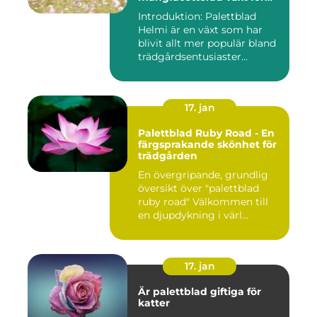
alla trädgårdar
Introduktion: Palettblad
Helmi är en växt som har
blivit allt mer populär bland
trädgårdsentusiaster...
17. jan
Palettblad Ruby Road - En
färgsprakande skönhet för
trädgården
En övergripande, grundlig
översikt över "palettblad
ruby road" Välkommen till
en djupdykning i värl...
17. jan
Är palettblad giftiga för
katter