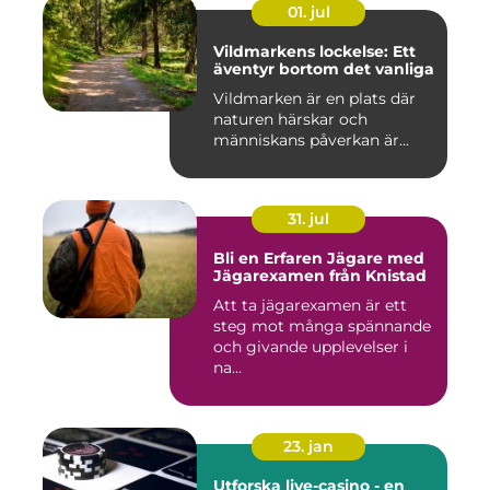
01. jul
Vildmarkens lockelse: Ett
äventyr bortom det vanliga
Vildmarken är en plats där
naturen härskar och
människans påverkan är...
31. jul
Bli en Erfaren Jägare med
Jägarexamen från Knistad
Att ta jägarexamen är ett
steg mot många spännande
och givande upplevelser i
na...
23. jan
Utforska live-casino - en