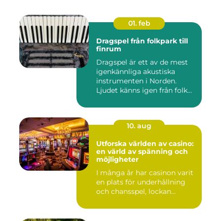
01. feb
Dragspel från folkpark till
finrum
Dragspel är ett av de mest
igenkännliga akustiska
instrumenten i Norden.
Ljudet känns igen från folk...
10. aug
Utforska världen av casino:
en värld av spänning och
möjligheter
I många år har casinon varit
en plats för underhållning
och chansspel, lockan...