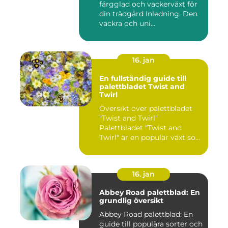
färgglad och vackerväxt för
din trädgård Inledning: Den
vackra och uni...
16. jan
En fullständig guide till
palettbladet Twist and
Twirl
Översikt över palettbladet
"Twist and Twirl"
Palettbladet "Twist and
Twirl" är en populär växt som
e...
16. jan
Abbey Road palettblad: En
grundlig översikt
Abbey Road palettblad: En
guide till populära sorter och