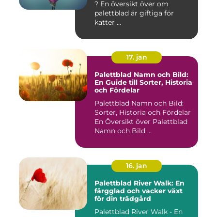
? En översikt över om
palettblad är giftiga för
katter ...
17. jan
Palettblad Namn och Bild:
En Guide till Sorter, Historia
och Fördelar
Palettblad Namn och Bild:
Sorter, Historia och Fördelar
En Översikt över Palettblad
Namn och Bild ...
16. jan
Palettblad River Walk: En
färgglad och vacker växt
för din trädgård
Palettblad River Walk - En