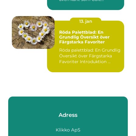
13. jan
Röda Palettblad: En
Grundlig Översikt över
Färgstarka Favoriter
Röda palettblad: En Grundlig
Översikt över Färgstarka
Favoriter Introduktion ...
Adress