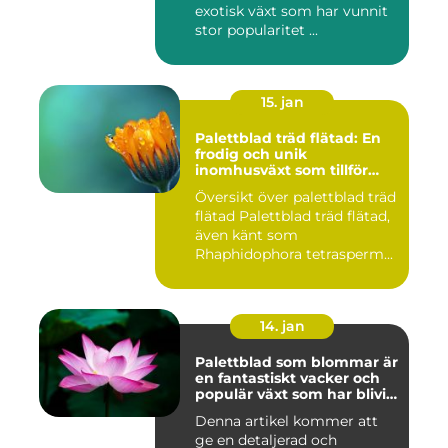
exotisk växt som har vunnit
stor popularitet ...
15. jan
Palettblad träd flätad: En
frodig och unik
inomhusväxt som tillför
färg till ditt hem
Översikt över palettblad träd
flätad Palettblad träd flätad,
även känt som
Rhaphidophora tetrasperm...
14. jan
Palettblad som blommar är
en fantastiskt vacker och
populär växt som har blivit
allt mer eftertraktad av
Denna artikel kommer att
trädgårdsentusiaster runt
ge en detaljerad och
om i världen