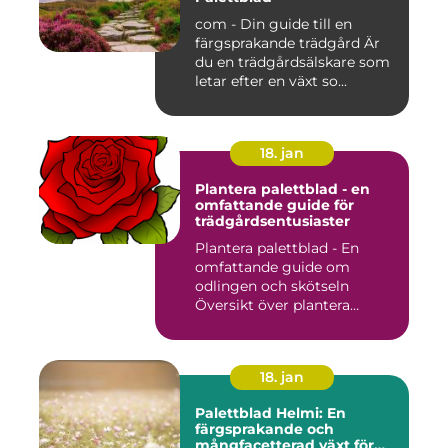
com - Din guide till en
färgsprakande trädgård Är
du en trädgårdsälskare som
letar efter en växt so...
18. jan
Plantera palettblad - en
omfattande guide för
trädgårdsentusiaster
Plantera palettblad - En
omfattande guide om
odlingen och skötseln
Översikt över plantera
palettbl...
18. jan
Palettblad Helmi: En
färgsprakande och
mångfacetterad växt för