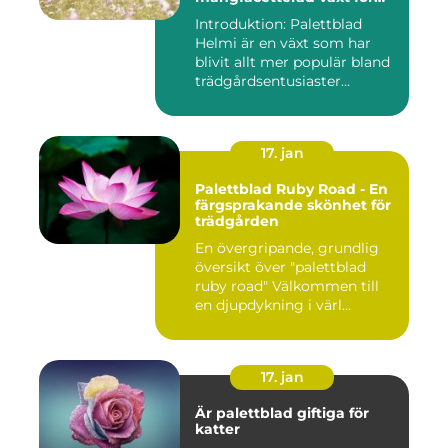
alla trädgårdar
Introduktion: Palettblad
Helmi är en växt som har
blivit allt mer populär bland
trädgårdsentusiaster...
17. jan
Palettblad Ruby Road - En
färgsprakande skönhet för
trädgården
En övergripande, grundlig
översikt över "palettblad
ruby road" Välkommen till
en djupdykning i värl...
17. jan
Är palettblad giftiga för
katter