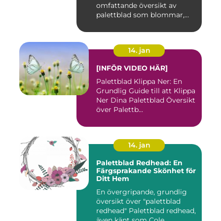
omfattande översikt av
palettblad som blommar,
inklusi...
14. jan
[INFÖR VIDEO HÄR]
Palettblad Klippa Ner: En
Grundlig Guide till att Klippa
Ner Dina Palettblad Översikt
över Palettb...
14. jan
Palettblad Redhead: En
Färgsprakande Skönhet för
Ditt Hem
En övergripande, grundlig
översikt över "palettblad
redhead" Palettblad redhead,
även känt som Cole...