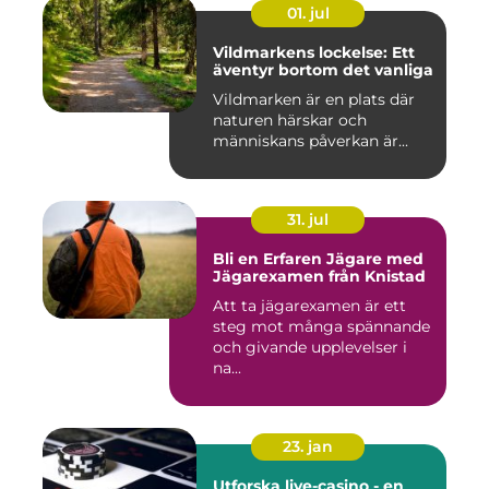
01. jul
Vildmarkens lockelse: Ett
äventyr bortom det vanliga
Vildmarken är en plats där
naturen härskar och
människans påverkan är...
31. jul
Bli en Erfaren Jägare med
Jägarexamen från Knistad
Att ta jägarexamen är ett
steg mot många spännande
och givande upplevelser i
na...
23. jan
Utforska live-casino - en