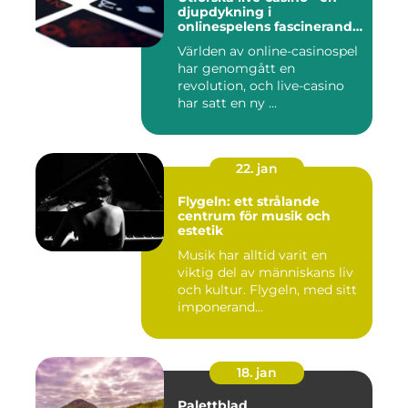
djupdykning i
onlinespelens fascinerande
värld
Världen av online-casinospel
har genomgått en
revolution, och live-casino
har satt en ny ...
22. jan
Flygeln: ett strålande
centrum för musik och
estetik
Musik har alltid varit en
viktig del av människans liv
och kultur. Flygeln, med sitt
imponerand...
18. jan
Palettblad