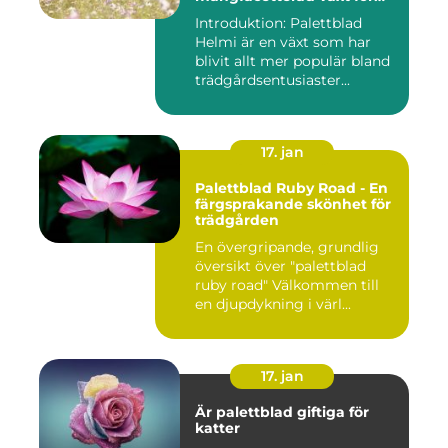
alla trädgårdar
Introduktion: Palettblad
Helmi är en växt som har
blivit allt mer populär bland
trädgårdsentusiaster...
17. jan
Palettblad Ruby Road - En
färgsprakande skönhet för
trädgården
En övergripande, grundlig
översikt över "palettblad
ruby road" Välkommen till
en djupdykning i värl...
17. jan
Är palettblad giftiga för
katter