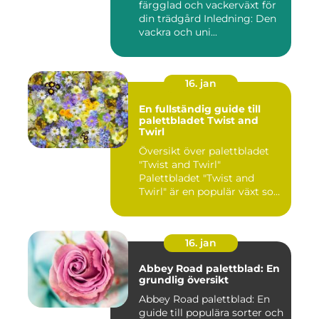
färgglad och vackerväxt för
din trädgård Inledning: Den
vackra och uni...
16. jan
En fullständig guide till
palettbladet Twist and
Twirl
Översikt över palettbladet
"Twist and Twirl"
Palettbladet "Twist and
Twirl" är en populär växt som
e...
16. jan
Abbey Road palettblad: En
grundlig översikt
Abbey Road palettblad: En
guide till populära sorter och