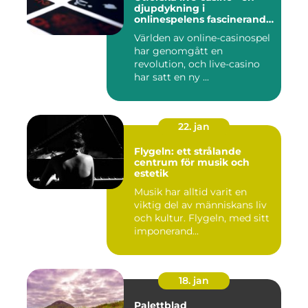
djupdykning i
onlinespelens fascinerande
värld
Världen av online-casinospel
har genomgått en
revolution, och live-casino
har satt en ny ...
22. jan
Flygeln: ett strålande
centrum för musik och
estetik
Musik har alltid varit en
viktig del av människans liv
och kultur. Flygeln, med sitt
imponerand...
18. jan
Palettblad