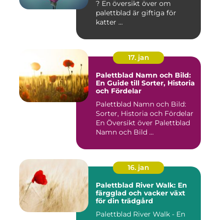
? En översikt över om
palettblad är giftiga för
katter ...
17. jan
Palettblad Namn och Bild:
En Guide till Sorter, Historia
och Fördelar
Palettblad Namn och Bild:
Sorter, Historia och Fördelar
En Översikt över Palettblad
Namn och Bild ...
16. jan
Palettblad River Walk: En
färgglad och vacker växt
för din trädgård
Palettblad River Walk - En