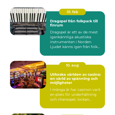
01. feb
Dragspel från folkpark till
finrum
Dragspel är ett av de mest
igenkännliga akustiska
instrumenten i Norden.
Ljudet känns igen från folk...
10. aug
Utforska världen av casino:
en värld av spänning och
möjligheter
I många år har casinon varit
en plats för underhållning
och chansspel, lockan...