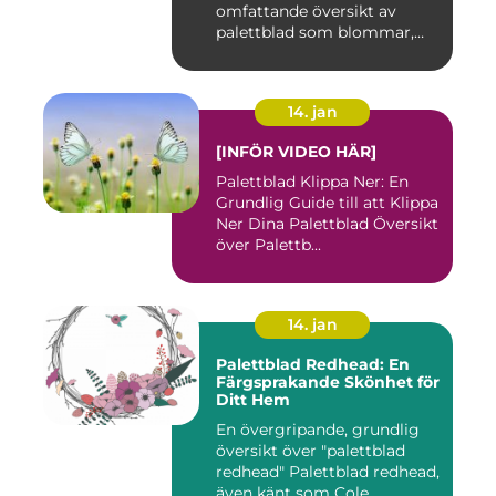
omfattande översikt av
palettblad som blommar,
inklusi...
14. jan
[INFÖR VIDEO HÄR]
Palettblad Klippa Ner: En
Grundlig Guide till att Klippa
Ner Dina Palettblad Översikt
över Palettb...
14. jan
Palettblad Redhead: En
Färgsprakande Skönhet för
Ditt Hem
En övergripande, grundlig
översikt över "palettblad
redhead" Palettblad redhead,
även känt som Cole...