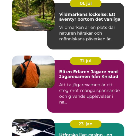
01. jul
Vildmarkens lockelse: Ett
äventyr bortom det vanliga
Vildmarken är en plats där
naturen härskar och
människans påverkan är...
31. jul
Bli en Erfaren Jägare med
Jägarexamen från Knistad
Att ta jägarexamen är ett
steg mot många spännande
och givande upplevelser i
na...
23. jan
Utforska live-casino - en