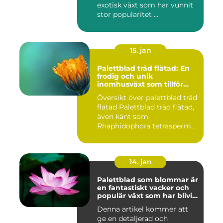
exotisk växt som har vunnit
stor popularitet ...
15. jan
Palettblad träd flätad: En
frodig och unik
inomhusväxt som tillför
färg till ditt hem
Översikt över palettblad träd
flätad Palettblad träd flätad,
även känt som
Rhaphidophora tetrasperm...
14. jan
Palettblad som blommar är
en fantastiskt vacker och
populär växt som har blivit
allt mer eftertraktad av
Denna artikel kommer att
trädgårdsentusiaster runt
ge en detaljerad och
om i världen