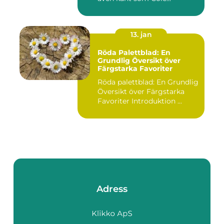
13. jan
Röda Palettblad: En
Grundlig Översikt över
Färgstarka Favoriter
Röda palettblad: En Grundlig
Översikt över Färgstarka
Favoriter Introduktion ...
Adress