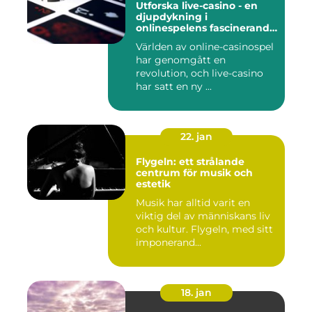
Utforska live-casino - en
djupdykning i
onlinespelens fascinerande
värld
Världen av online-casinospel
har genomgått en
revolution, och live-casino
har satt en ny ...
22. jan
Flygeln: ett strålande
centrum för musik och
estetik
Musik har alltid varit en
viktig del av människans liv
och kultur. Flygeln, med sitt
imponerand...
18. jan