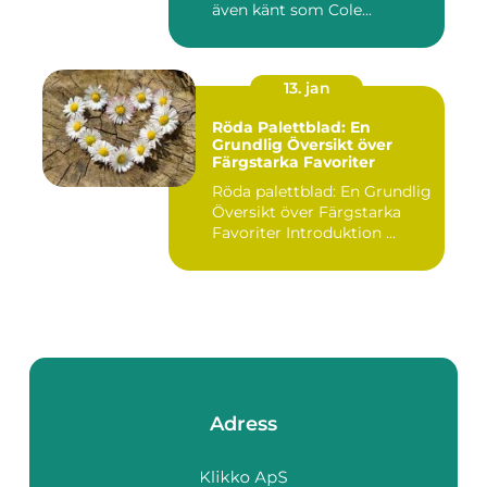
även känt som Cole...
13. jan
Röda Palettblad: En
Grundlig Översikt över
Färgstarka Favoriter
Röda palettblad: En Grundlig
Översikt över Färgstarka
Favoriter Introduktion ...
Adress