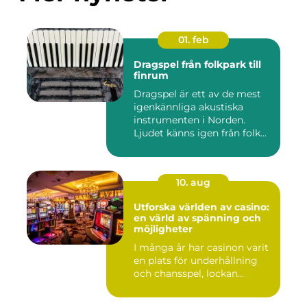
01. feb
Dragspel från folkpark till
finrum
Dragspel är ett av de mest
igenkännliga akustiska
instrumenten i Norden.
Ljudet känns igen från folk...
10. aug
Utforska världen av casino:
en värld av spänning och
möjligheter
I många år har casinon varit
en plats för underhållning
och chansspel, lockan...