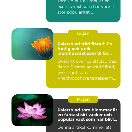
som Coleus blumei, är en
exotisk växt som har vunnit
stor popularitet ...
15. jan
Palettblad träd flätad: En
frodig och unik
inomhusväxt som tillför
färg till ditt hem
Översikt över palettblad träd
flätad Palettblad träd flätad,
även känt som
Rhaphidophora tetrasperm...
14. jan
Palettblad som blommar är
en fantastiskt vacker och
populär växt som har blivit
allt mer eftertraktad av
Denna artikel kommer att
trädgårdsentusiaster runt