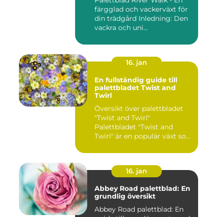
Palettblad River Walk - En
färgglad och vackerväxt för
din trädgård Inledning: Den
vackra och uni...
16. jan
En fullständig guide till
palettbladet Twist and
Twirl
Översikt över palettbladet
"Twist and Twirl"
Palettbladet "Twist and
Twirl" är en populär växt som
e...
16. jan
Abbey Road palettblad: En
grundlig översikt
Abbey Road palettblad: En