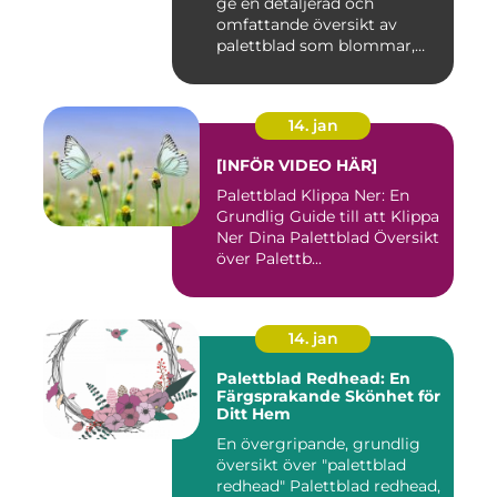
ge en detaljerad och
om i världen
omfattande översikt av
palettblad som blommar,
inklusi...
14. jan
[INFÖR VIDEO HÄR]
Palettblad Klippa Ner: En
Grundlig Guide till att Klippa
Ner Dina Palettblad Översikt
över Palettb...
14. jan
Palettblad Redhead: En
Färgsprakande Skönhet för
Ditt Hem
En övergripande, grundlig
översikt över "palettblad
redhead" Palettblad redhead,