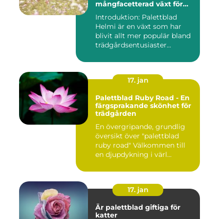
mångfacetterad växt för
alla trädgårdar
Introduktion: Palettblad
Helmi är en växt som har
blivit allt mer populär bland
trädgårdsentusiaster...
17. jan
Palettblad Ruby Road - En
färgsprakande skönhet för
trädgården
En övergripande, grundlig
översikt över "palettblad
ruby road" Välkommen till
en djupdykning i värl...
17. jan
Är palettblad giftiga för
katter