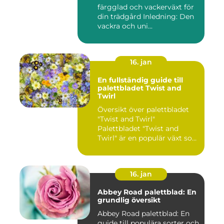
färgglad och vackerväxt för
din trädgård Inledning: Den
vackra och uni...
16. jan
En fullständig guide till
palettbladet Twist and
Twirl
Översikt över palettbladet
"Twist and Twirl"
Palettbladet "Twist and
Twirl" är en populär växt som
e...
16. jan
Abbey Road palettblad: En
grundlig översikt
Abbey Road palettblad: En
guide till populära sorter och