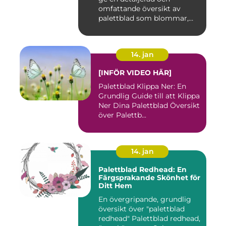
om i världen
omfattande översikt av
palettblad som blommar,
inklusi...
14. jan
[INFÖR VIDEO HÄR]
Palettblad Klippa Ner: En
Grundlig Guide till att Klippa
Ner Dina Palettblad Översikt
över Palettb...
14. jan
Palettblad Redhead: En
Färgsprakande Skönhet för
Ditt Hem
En övergripande, grundlig
översikt över "palettblad
redhead" Palettblad redhead,