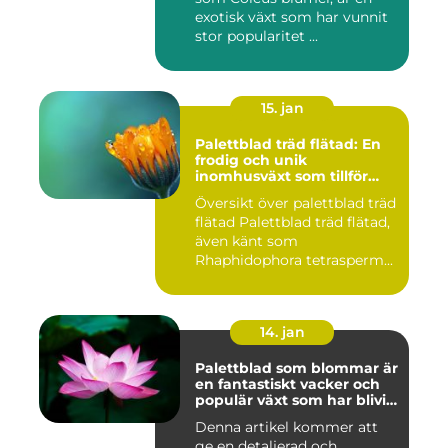
exotisk växt som har vunnit
stor popularitet ...
15. jan
Palettblad träd flätad: En
frodig och unik
inomhusväxt som tillför
färg till ditt hem
Översikt över palettblad träd
flätad Palettblad träd flätad,
även känt som
Rhaphidophora tetrasperm...
14. jan
Palettblad som blommar är
en fantastiskt vacker och
populär växt som har blivit
allt mer eftertraktad av
Denna artikel kommer att
trädgårdsentusiaster runt
ge en detaljerad och