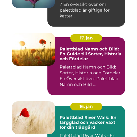
? En översikt över om
palettblad är giftiga för
katter ...
17. jan
Palettblad Namn och Bild:
En Guide till Sorter, Historia
och Fördelar
Palettblad Namn och Bild:
Sorter, Historia och Fördelar
En Översikt över Palettblad
Namn och Bild ...
16. jan
Palettblad River Walk: En
färgglad och vacker växt
för din trädgård
Palettblad River Walk - En