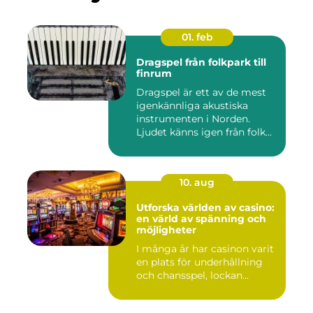
01. feb
Dragspel från folkpark till
finrum
Dragspel är ett av de mest
igenkännliga akustiska
instrumenten i Norden.
Ljudet känns igen från folk...
10. aug
Utforska världen av casino:
en värld av spänning och
möjligheter
I många år har casinon varit
en plats för underhållning
och chansspel, lockan...