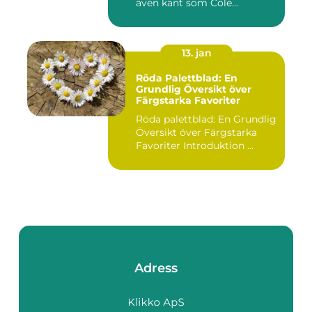
även känt som Cole...
13. jan
Röda Palettblad: En
Grundlig Översikt över
Färgstarka Favoriter
Röda palettblad: En Grundlig
Översikt över Färgstarka
Favoriter Introduktion ...
Adress