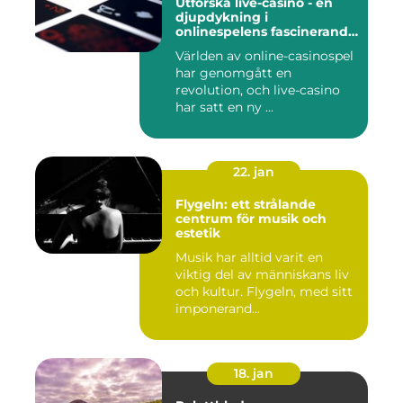
Utforska live-casino - en
djupdykning i
onlinespelens fascinerande
värld
Världen av online-casinospel
har genomgått en
revolution, och live-casino
har satt en ny ...
22. jan
Flygeln: ett strålande
centrum för musik och
estetik
Musik har alltid varit en
viktig del av människans liv
och kultur. Flygeln, med sitt
imponerand...
18. jan