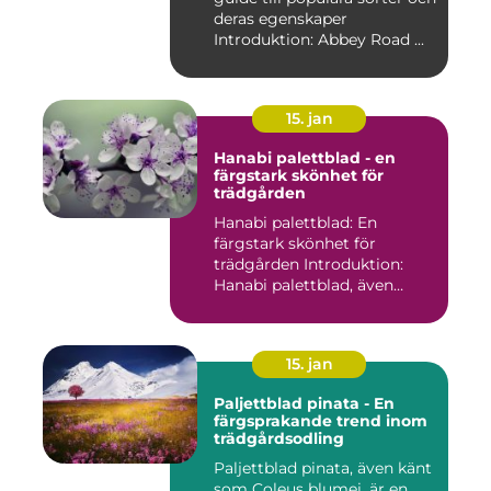
deras egenskaper
Introduktion: Abbey Road ...
15. jan
Hanabi palettblad - en
färgstark skönhet för
trädgården
Hanabi palettblad: En
färgstark skönhet för
trädgården Introduktion:
Hanabi palettblad, även
kända ...
15. jan
Paljettblad pinata - En
färgsprakande trend inom
trädgårdsodling
Paljettblad pinata, även känt
som Coleus blumei, är en