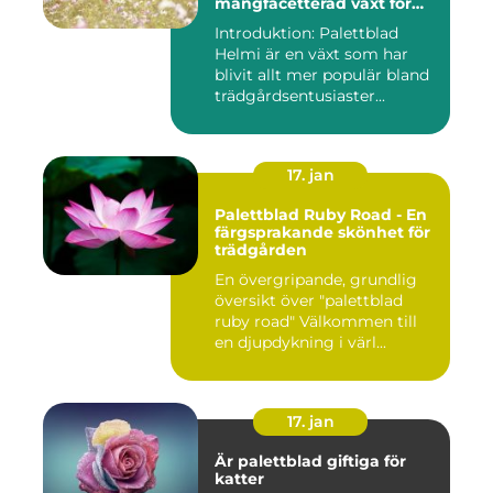
mångfacetterad växt för
alla trädgårdar
Introduktion: Palettblad
Helmi är en växt som har
blivit allt mer populär bland
trädgårdsentusiaster...
17. jan
Palettblad Ruby Road - En
färgsprakande skönhet för
trädgården
En övergripande, grundlig
översikt över "palettblad
ruby road" Välkommen till
en djupdykning i värl...
17. jan
Är palettblad giftiga för
katter